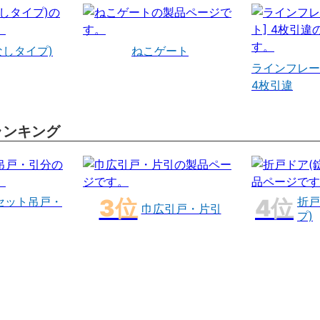
なしタイプ)
ねこゲート
ラインフレー
4枚引違
ランキング
セット吊戸・
折戸
巾広引戸・片引
プ)