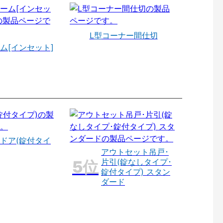
L型コーナー間仕切
ム[インセット]
ドア(錠付タイ
アウトセット吊戸･
片引(錠なしタイプ･
錠付タイプ) スタン
ダード