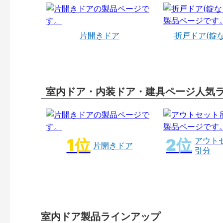
片開きドア
折戸ドア(錠
室内ドア・内装ドア・建具ページ人気
アウト
片開きドア
引分
室内ドア製品ラインアップ