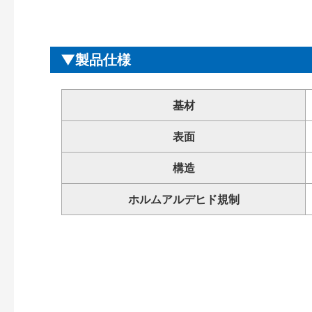
製品仕様
基材
表面
構造
ホルムアルデヒド規制