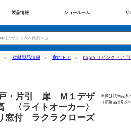
製品
情報
ショー
ルーム
サ
N
建材製品情報
室内ドア
hapia リビングドア 
戸・片引 扉 Ｍ１デザ
画像は該当品番
（該当品番以外
高 〈ライトオーカー〉
り窓付 ラクラクローズ