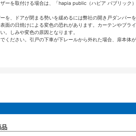
を取付ける場合は、「hapia public（ハピア パブリ
パーを、ドアが閉まる勢いを緩めるには弊社の開き戸ダンパー
、表面の日焼けによる変色の恐れがあります。カーテンやブラ
さい。しみや変色の原因となります。
いでください。引戸の下車が下レールから外れた場合、扉本体
商品