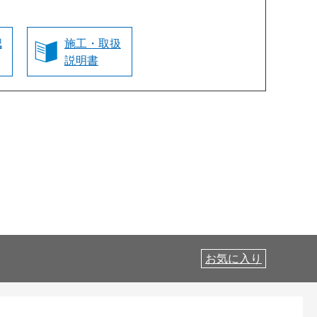
認
施工・取扱
説明書
お気に入り