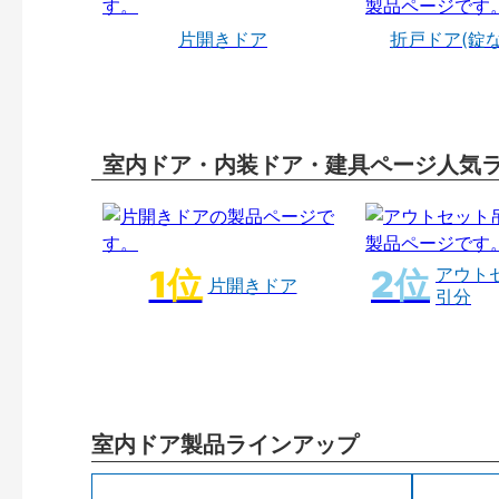
片開きドア
折戸ドア(錠
室内ドア・内装ドア・建具ページ人気
アウト
片開きドア
引分
室内ドア製品ラインアップ