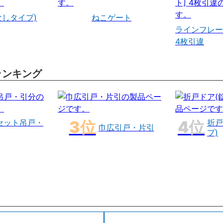
なしタイプ)
ねこゲート
ラインフレー
4枚引違
ランキング
セット吊戸・
折戸
巾広引戸・片引
プ)