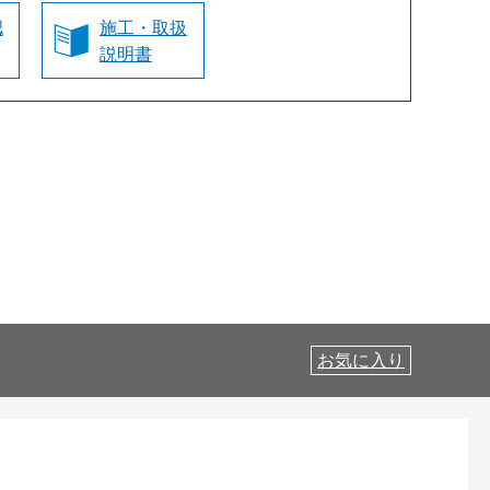
認
施工・取扱
説明書
お気に入り