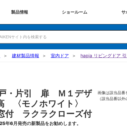
製品
情報
ショー
ルーム
サ
N
建材製品情報
室内ドア
hapia リビングドア 
戸・片引 扉 Ｍ１デザ
画像は該当品番
（該当品番以外
０高 〈モノホワイト〉
窓付 ラクラクローズ付
25年6月発売の新製品をお勧めします。