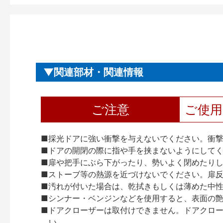
関連部材・関連情報
ご注意
ご使
■採光ドアに強い衝撃を与えないでください。衝
■ドアの開閉の際に指や手を挟まないようにして
■扉や把手にぶら下がったり、勢いよく閉めたり
■ストーブ等の熱源を近づけないでください。扉
■汚れが付いた場合は、乾拭きもしくは薄めた中
■シンナー・ベンジンなどを使用すると、表面の
■ドアクローザーは取付けできません。ドアクローザー
い。