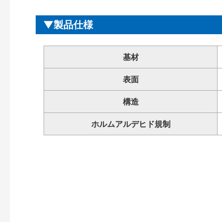
製品仕様
基材
表面
構造
ホルムアルデヒド規制