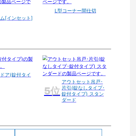
L型コーナー間仕切
ム[インセット]
ドア(錠付タイ
アウトセット吊戸･
片引(錠なしタイプ･
錠付タイプ) スタン
ダード