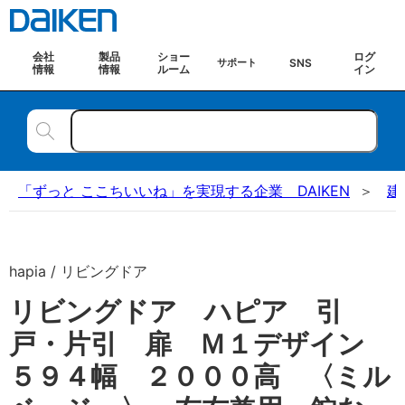
会社
製品
ショー
ログ
SNS
サポート
情報
情報
ルーム
イン
「ずっと ここちいいね」を実現する企業 DAIKEN
建
hapia / リビングドア
リビングドア ハピア 引
戸・片引 扉 Ｍ１デザイン
５９４幅 ２０００高 〈ミル