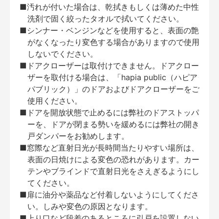
■汚れが付いた場合は、乾拭きもしくは薄めた中性
洗剤で固く絞ったタオルで拭いてください。
■シンナー・ベンジンなどを使用すると、表面の艶
がなくなったり変色する場合がありますので使用
しないでください。
■ドアクローザーは取付けできません。ドアクロー
ザーを取付ける場合は、「hapia public（ハピア
パブリック）」のドアおよびドアクローザーをご
使用ください。
■ドアを開放状態で止めるには弊社のドアストッパ
ーを、ドアが閉まる勢いを緩めるには弊社の開き
戸ダンパーをお勧めします。
■窓際など直射日光が長時間当たりやすい場所は、
表面の日焼けによる変色の恐れがあります。カー
テンやブラインドで直射日光をさえぎるようにし
てください。
■扉に油分や薬品など付着しないようにしてくださ
い。しみや変色の原因となります。
■上り口など段差のあるところに引戸を設置しない