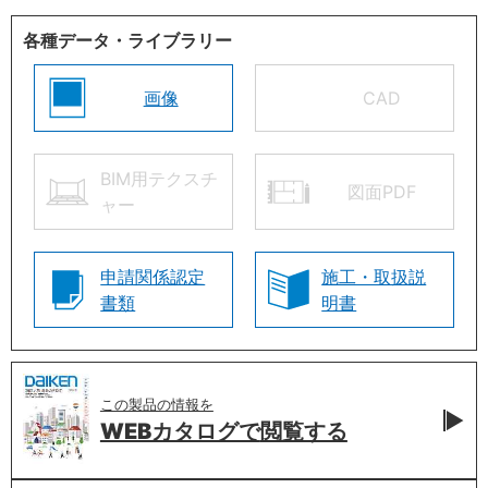
各種データ・ライブラリー
画像
CAD
BIM用テクスチ
図面PDF
ャー
申請関係認定
施工・取扱説
書類
明書
この製品の情報を
WEBカタログで
閲覧する