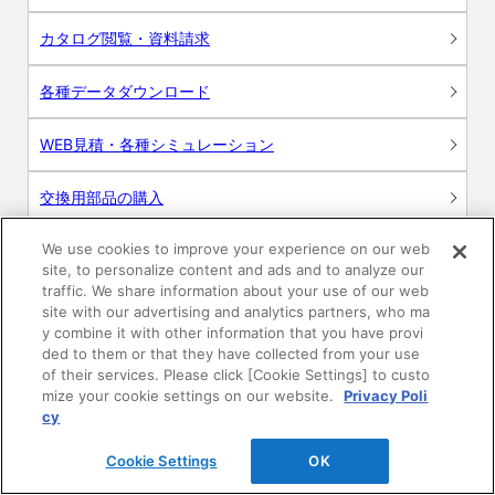
カタログ閲覧・資料請求
各種データダウンロード
WEB見積・各種シミュレーション
交換用部品の購入
We use cookies to improve your experience on our web
修理・点検
site, to personalize content and ads and to analyze our
traffic. We share information about your use of our web
お問い合わせ
site with our advertising and analytics partners, who ma
y combine it with other information that you have provi
ログイン
ded to them or that they have collected from your use
of their services. Please click [Cookie Settings] to custo
mize your cookie settings on our website.
Privacy Poli
建築・設計関係者様向けサイト
cy
ユーザー登録サービス
Cookie Settings
OK