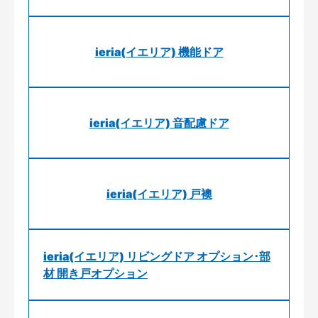
ieria(イエリア) 機能ドア
ieria(イエリア) 音配慮ドア
ieria(イエリア) 戸襖
ieria(イエリア) リビングドア オプション･部
材 開き戸オプション