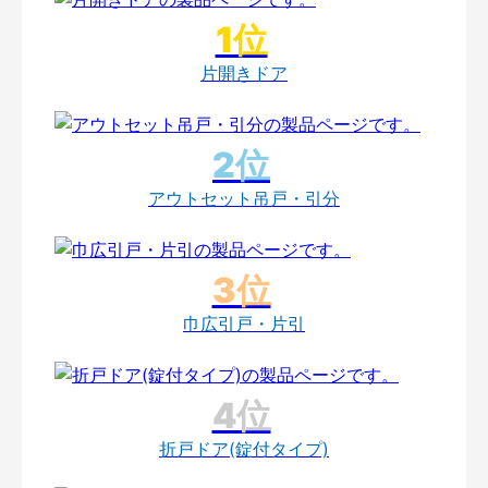
片開きドア
アウトセット吊戸・引分
巾広引戸・片引
折戸ドア(錠付タイプ)