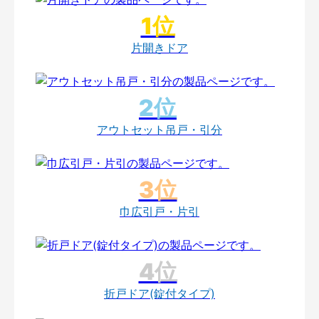
片開きドア
アウトセット吊戸・引分
巾広引戸・片引
折戸ドア(錠付タイプ)