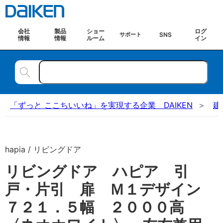
会社
製品
ショー
ログ
SNS
サポート
情報
情報
ルーム
イン
「ずっと ここちいいね」を実現する企業 DAIKEN
建
hapia / リビングドア
リビングドア ハピア 引
戸・片引 扉 Ｍ１デザイン
７２１．５幅 ２０００高