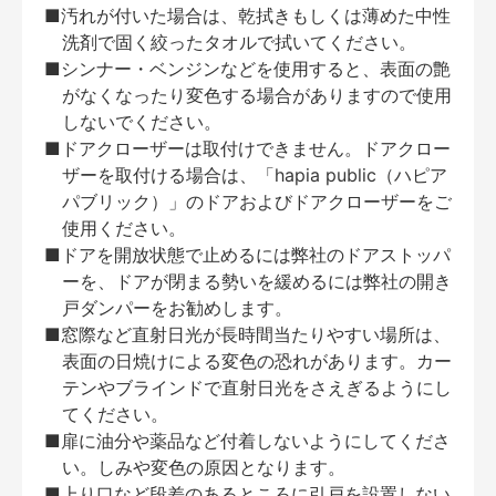
■汚れが付いた場合は、乾拭きもしくは薄めた中性
洗剤で固く絞ったタオルで拭いてください。
■シンナー・ベンジンなどを使用すると、表面の艶
がなくなったり変色する場合がありますので使用
しないでください。
■ドアクローザーは取付けできません。ドアクロー
ザーを取付ける場合は、「hapia public（ハピア
パブリック）」のドアおよびドアクローザーをご
使用ください。
■ドアを開放状態で止めるには弊社のドアストッパ
ーを、ドアが閉まる勢いを緩めるには弊社の開き
戸ダンパーをお勧めします。
■窓際など直射日光が長時間当たりやすい場所は、
表面の日焼けによる変色の恐れがあります。カー
テンやブラインドで直射日光をさえぎるようにし
てください。
■扉に油分や薬品など付着しないようにしてくださ
い。しみや変色の原因となります。
■上り口など段差のあるところに引戸を設置しない