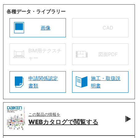
各種データ・ライブラリー
画像
CAD
BIM用テクスチ
図面PDF
ャー
申請関係認定
施工・取扱説
書類
明書
この製品の情報を
WEBカタログで
閲覧する