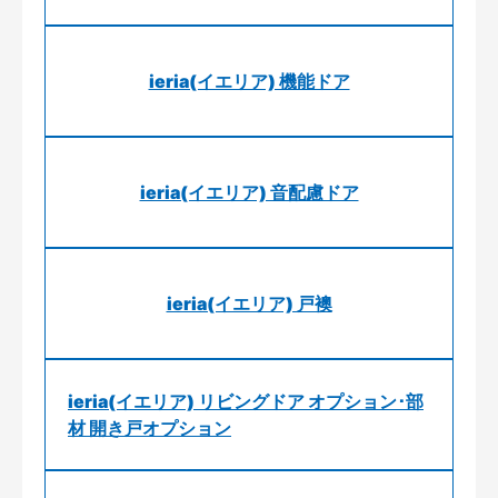
ieria(イエリア) 機能ドア
ieria(イエリア) 音配慮ドア
ieria(イエリア) 戸襖
ieria(イエリア) リビングドア オプション･部
材 開き戸オプション