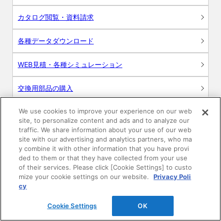
カタログ閲覧・資料請求
各種データダウンロード
WEB見積・各種シミュレーション
交換用部品の購入
We use cookies to improve your experience on our web
修理・点検
site, to personalize content and ads and to analyze our
traffic. We share information about your use of our web
お問い合わせ
site with our advertising and analytics partners, who ma
y combine it with other information that you have provi
ログイン
ded to them or that they have collected from your use
of their services. Please click [Cookie Settings] to custo
mize your cookie settings on our website.
Privacy Poli
建築・設計関係者様向けサイト
cy
ユーザー登録サービス
Cookie Settings
OK