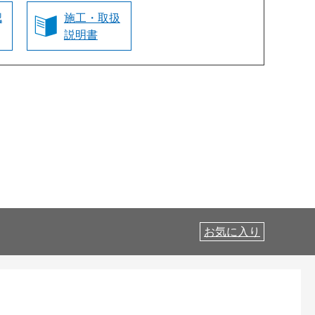
認
施工・取扱
説明書
お気に入り