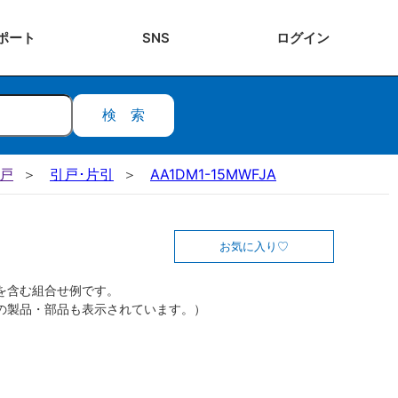
ポート
SNS
ログ
イン
検索
引戸
引戸･片引
AA1DM1-15MWFJA
お気に入り
を含む組合せ例です。
の製品・部品も表示されています。）