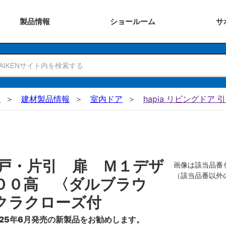
製品
情報
ショー
ルーム
サ
N
建材製品情報
室内ドア
hapia リビングドア 
戸・片引 扉 Ｍ１デザ
画像は該当品番
（該当品番以外
００高 〈ダルブラウ
クラクローズ付
25年6月発売の新製品をお勧めします。