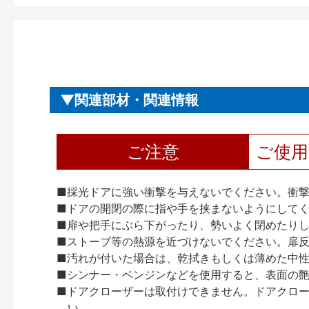
関連部材・関連情報
ご注意
ご使
■採光ドアに強い衝撃を与えないでください。衝
■ドアの開閉の際に指や手を挟まないようにして
■扉や把手にぶら下がったり、勢いよく閉めたり
■ストーブ等の熱源を近づけないでください。扉
■汚れが付いた場合は、乾拭きもしくは薄めた中
■シンナー・ベンジンなどを使用すると、表面の
■ドアクローザーは取付けできません。ドアクローザー
い。