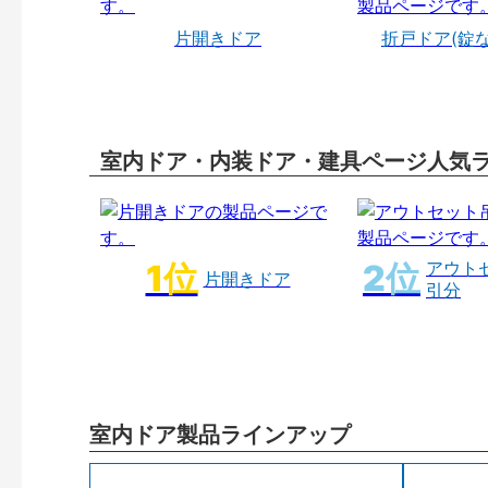
片開きドア
折戸ドア(錠
室内ドア・内装ドア・建具ページ人気
アウト
片開きドア
引分
室内ドア製品ラインアップ