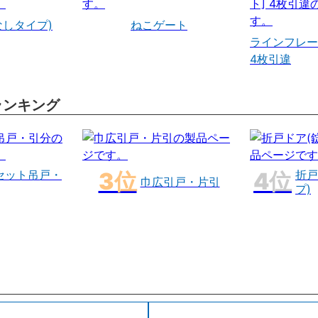
なしタイプ)
ねこゲート
ラインフレー
4枚引違
ランキング
セット吊戸・
折戸
巾広引戸・片引
プ)