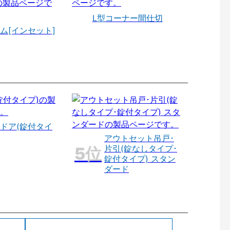
L型コーナー間仕切
ム[インセット]
ドア(錠付タイ
アウトセット吊戸･
片引(錠なしタイプ･
錠付タイプ) スタン
ダード