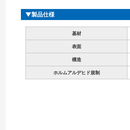
製品仕様
基材
表面
構造
ホルムアルデヒド規制