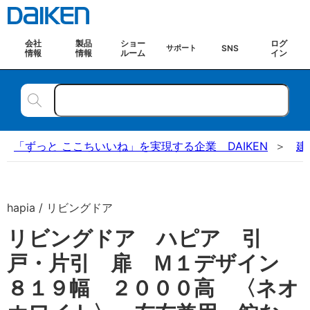
会社
製品
ショー
ログ
SNS
サポート
情報
情報
ルーム
イン
「ずっと ここちいいね」を実現する企業 DAIKEN
建
hapia / リビングドア
リビングドア ハピア 引
戸・片引 扉 Ｍ１デザイン
８１９幅 ２０００高 〈ネオ