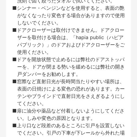
洗剤で固く絞ったタオルで拭いてください。
■シンナー・ベンジンなどを使用すると、表面の艶
がなくなったり変色する場合がありますので使用
しないでください。
■ドアクローザーは取付けできません。ドアクロー
ザーを取付ける場合は、「hapia public（ハピア
パブリック）」のドアおよびドアクローザーをご
使用ください。
■ドアを開放状態で止めるには弊社のドアストッパ
ーを、ドアが閉まる勢いを緩めるには弊社の開き
戸ダンパーをお勧めします。
■窓際など直射日光が長時間当たりやすい場所は、
表面の日焼けによる変色の恐れがあります。カー
テンやブラインドで直射日光をさえぎるようにし
てください。
■扉に油分や薬品など付着しないようにしてくださ
い。しみや変色の原因となります。
■上り口など段差のあるところに引戸を設置しない
でください。引戸の下車が下レールから外れた場