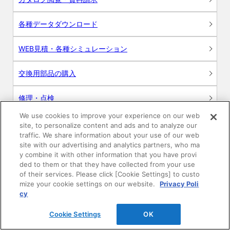
各種データダウンロード
WEB見積・各種シミュレーション
交換用部品の購入
修理・点検
We use cookies to improve your experience on our web
お問い合わせ
site, to personalize content and ads and to analyze our
traffic. We share information about your use of our web
ログイン
site with our advertising and analytics partners, who ma
y combine it with other information that you have provi
ded to them or that they have collected from your use
建築・設計関係者様向けサイト
of their services. Please click [Cookie Settings] to custo
mize your cookie settings on our website.
Privacy Poli
ユーザー登録サービス
cy
Cookie Settings
OK
WEB見積システム