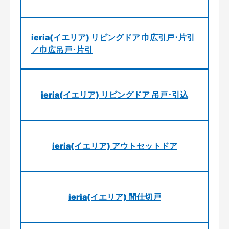
ieria(イエリア) リビングドア 巾広引戸･片引
／巾広吊戸･片引
ieria(イエリア) リビングドア 吊戸･引込
ieria(イエリア) アウトセットドア
ieria(イエリア) 間仕切戸