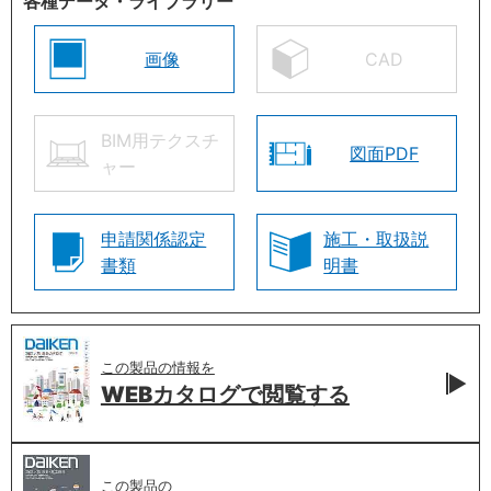
各種データ・ライブラリー
画像
CAD
BIM用テクスチ
図面PDF
ャー
申請関係認定
施工・取扱説
書類
明書
この製品の情報を
WEBカタログで
閲覧する
この製品の