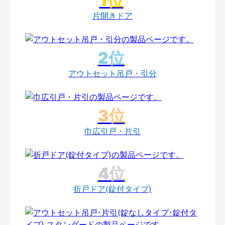
片開きドア
アウトセット吊戸・引分
巾広引戸・片引
折戸ドア(錠付タイプ)