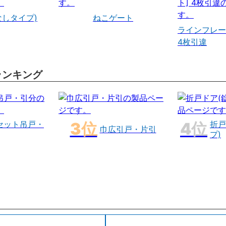
なしタイプ)
ねこゲート
ラインフレー
4枚引違
ランキング
セット吊戸・
折戸
巾広引戸・片引
プ)