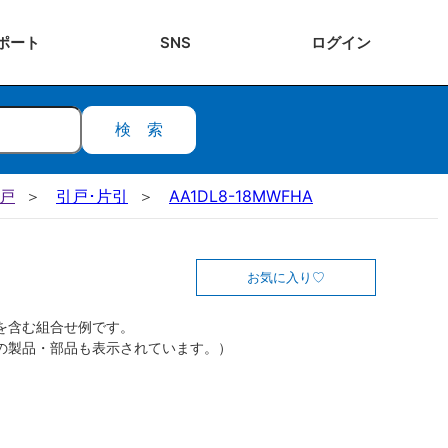
ポート
SNS
ログ
イン
検索
引戸
引戸･片引
AA1DL8-18MWFHA
お気に入り
を含む組合せ例です。
の製品・部品も表示されています。）