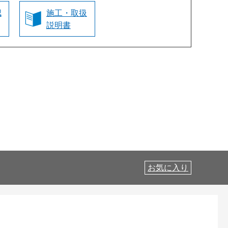
認
施工・取扱
説明書
お気に入り