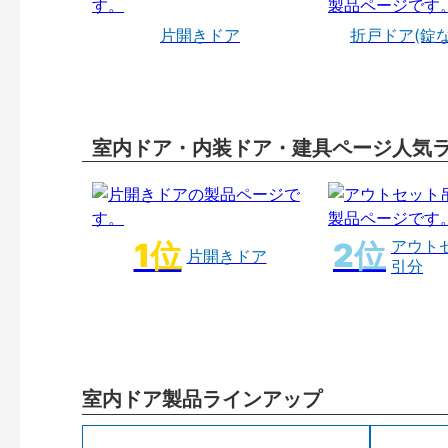
片開きドア
折戸ドア(錠
室内ドア・内装ドア・建具ページ人気
アウト
片開きドア
引分
室内ドア製品ラインアップ