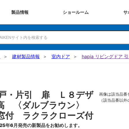
製品
情報
ショー
ルーム
サ
N
建材製品情報
室内ドア
hapia リビングドア 
戸・片引 扉 Ｌ８デザ
画像は該当品番
（該当品番以外
０高 〈ダルブラウン〉
窓付 ラクラクローズ付
25年6月発売の新製品をお勧めします。