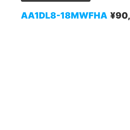
AA1DL8-18MWFHA
¥90