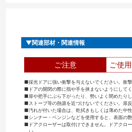
関連部材・関連情報
ご注意
ご使
■採光ドアに強い衝撃を与えないでください。衝
■ドアの開閉の際に指や手を挟まないようにして
■扉や把手にぶら下がったり、勢いよく閉めたり
■ストーブ等の熱源を近づけないでください。扉
■汚れが付いた場合は、乾拭きもしくは薄めた中
■シンナー・ベンジンなどを使用すると、表面の
■ドアクローザーは取付けできません。ドアクローザー
い。