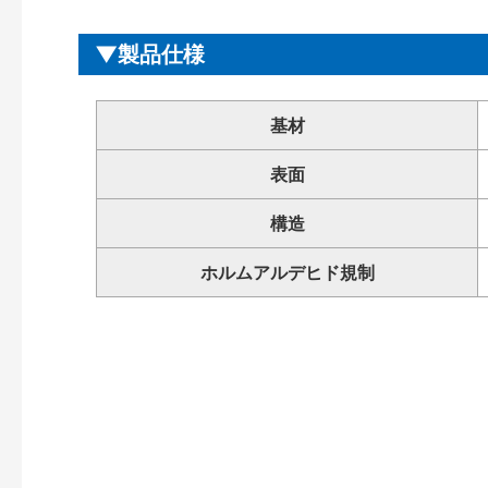
製品仕様
基材
表面
構造
ホルムアルデヒド規制