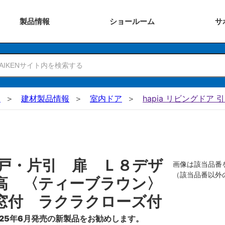
製品
情報
ショー
ルーム
サ
N
建材製品情報
室内ドア
hapia リビングドア 
戸・片引 扉 Ｌ８デザ
画像は該当品番
（該当品番以外
高 〈ティーブラウン〉
窓付 ラクラクローズ付
25年6月発売の新製品をお勧めします。