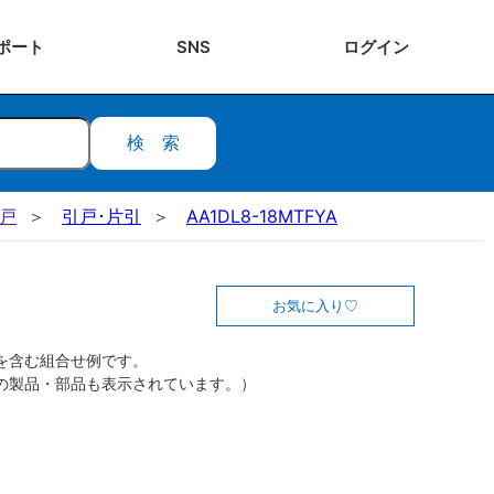
ポート
SNS
ログ
イン
検索
引戸
引戸･片引
AA1DL8-18MTFYA
お気に入り
を含む組合せ例です。
の製品・部品も表示されています。）