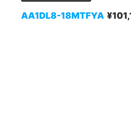
AA1DL8-18MTFYA
¥101