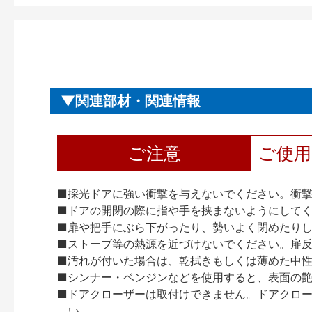
関連部材・関連情報
ご注意
ご使
■採光ドアに強い衝撃を与えないでください。衝
■ドアの開閉の際に指や手を挟まないようにして
■扉や把手にぶら下がったり、勢いよく閉めたり
■ストーブ等の熱源を近づけないでください。扉
■汚れが付いた場合は、乾拭きもしくは薄めた中
■シンナー・ベンジンなどを使用すると、表面の
■ドアクローザーは取付けできません。ドアクローザー
い。