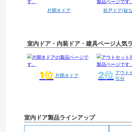
片開きドア
折戸ドア(錠
室内ドア・内装ドア・建具ページ人気
アウト
片開きドア
引分
室内ドア製品ラインアップ