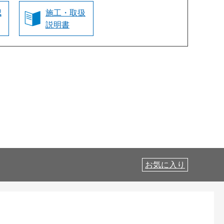
認
施工・取扱
説明書
お気に入り