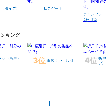
なしタイプ)
ねこゲート
ラインフレー
4枚引違
ランキング
セット吊戸・
折戸
巾広引戸・片引
プ)