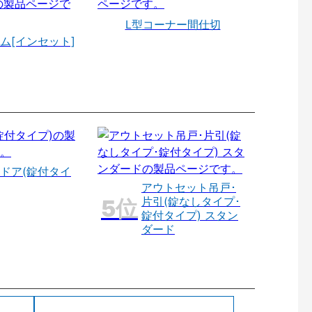
L型コーナー間仕切
ム[インセット]
ドア(錠付タイ
アウトセット吊戸･
片引(錠なしタイプ･
錠付タイプ) スタン
ダード