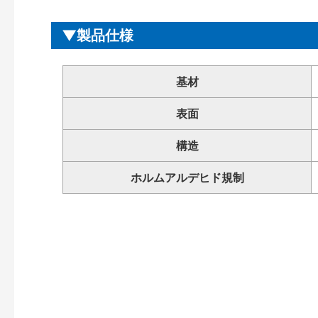
製品仕様
基材
表面
構造
ホルムアルデヒド規制