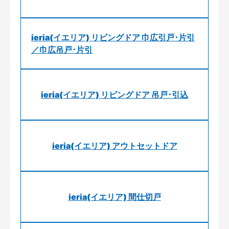
ieria(イエリア) リビングドア 巾広引戸･片引
／巾広吊戸･片引
ieria(イエリア) リビングドア 吊戸･引込
ieria(イエリア) アウトセットドア
ieria(イエリア) 間仕切戸