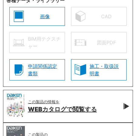
各種データ・ライブラリー
画像
CAD
BIM用テクスチ
図面PDF
ャー
申請関係認定
施工・取扱説
書類
明書
この製品の情報を
WEBカタログで
閲覧する
この製品の