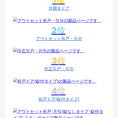
片開きドア
アウトセット吊戸・引分
巾広引戸・片引
折戸ドア(錠付タイプ)