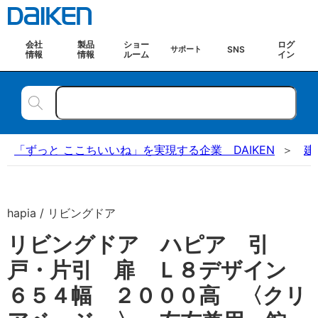
会社
製品
ショー
ログ
SNS
サポート
情報
情報
ルーム
イン
「ずっと ここちいいね」を実現する企業 DAIKEN
建
hapia / リビングドア
リビングドア ハピア 引
戸・片引 扉 Ｌ８デザイン
６５４幅 ２０００高 〈クリ