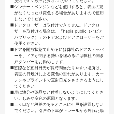
洗剤で固く絞ったタオルで拭いてください。
■シンナー・ベンジンなどを使用すると、表面の艶
がなくなったり変色する場合がありますので使用
しないでください。
■ドアクローザーは取付けできません。ドアクロー
ザーを取付ける場合は、「hapia public（ハピア
パブリック）」のドアおよびドアクローザーをご
使用ください。
■ドアを開放状態で止めるには弊社のドアストッパ
ーを、ドアが閉まる勢いを緩めるには弊社の開き
戸ダンパーをお勧めします。
■窓際など直射日光が長時間当たりやすい場所は、
表面の日焼けによる変色の恐れがあります。カー
テンやブラインドで直射日光をさえぎるようにし
てください。
■扉に油分や薬品など付着しないようにしてくださ
い。しみや変色の原因となります。
■上り口など段差のあるところに引戸を設置しない
でください。引戸の下車が下レールから外れた場