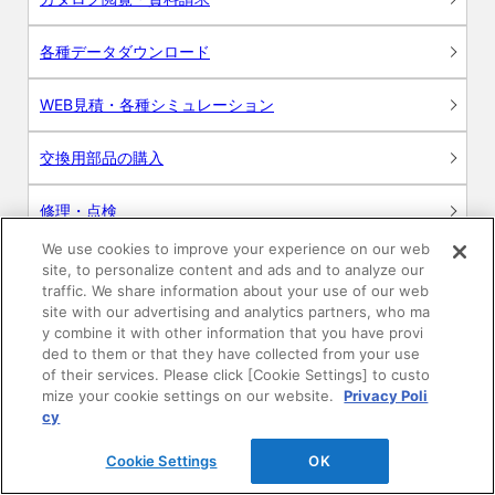
各種データダウンロード
WEB見積・各種シミュレーション
交換用部品の購入
修理・点検
We use cookies to improve your experience on our web
お問い合わせ
site, to personalize content and ads and to analyze our
traffic. We share information about your use of our web
ログイン
site with our advertising and analytics partners, who ma
y combine it with other information that you have provi
ded to them or that they have collected from your use
建築・設計関係者様向けサイト
of their services. Please click [Cookie Settings] to custo
mize your cookie settings on our website.
Privacy Poli
ユーザー登録サービス
cy
Cookie Settings
OK
WEB見積システム