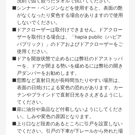
洗剤で固く絞ったタオルで拭いてください。
■シンナー・ベンジンなどを使用すると、表面の艶
がなくなったり変色する場合がありますので使用
しないでください。
■ドアクローザーは取付けできません。ドアクロー
ザーを取付ける場合は、「hapia public（ハピア
パブリック）」のドアおよびドアクローザーをご
使用ください。
■ドアを開放状態で止めるには弊社のドアストッパ
ーを、ドアが閉まる勢いを緩めるには弊社の開き
戸ダンパーをお勧めします。
■窓際など直射日光が長時間当たりやすい場所は、
表面の日焼けによる変色の恐れがあります。カー
テンやブラインドで直射日光をさえぎるようにし
てください。
■扉に油分や薬品など付着しないようにしてくださ
い。しみや変色の原因となります。
■上り口など段差のあるところに引戸を設置しない
でください。引戸の下車が下レールから外れた場