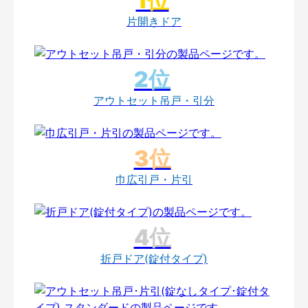
片開きドア
アウトセット吊戸・引分
巾広引戸・片引
折戸ドア(錠付タイプ)