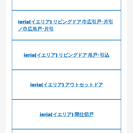
ieria(イエリア) リビングドア 巾広引戸･片引
／巾広吊戸･片引
ieria(イエリア) リビングドア 吊戸･引込
ieria(イエリア) アウトセットドア
ieria(イエリア) 間仕切戸