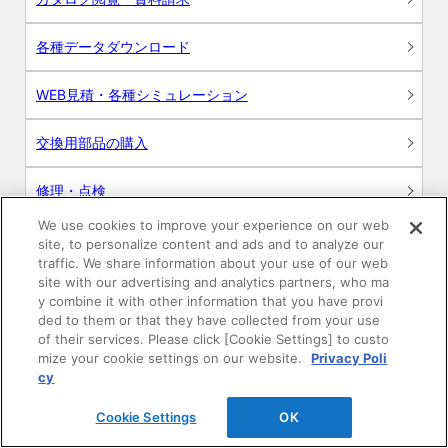
各種データダウンロード
WEB見積・各種シミュレーション
交換用部品の購入
修理・点検
We use cookies to improve your experience on our web
お問い合わせ
site, to personalize content and ads and to analyze our
traffic. We share information about your use of our web
ログイン
site with our advertising and analytics partners, who ma
y combine it with other information that you have provi
ded to them or that they have collected from your use
建築・設計関係者様向けサイト
of their services. Please click [Cookie Settings] to custo
mize your cookie settings on our website.
Privacy Poli
ユーザー登録サービス
cy
Cookie Settings
OK
WEB見積システム