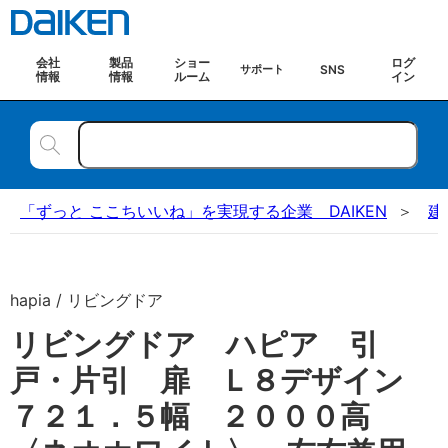
会社
製品
ショー
ログ
SNS
サポート
情報
情報
ルーム
イン
「ずっと ここちいいね」を実現する企業 DAIKEN
建
hapia / リビングドア
リビングドア ハピア 引
戸・片引 扉 Ｌ８デザイン
７２１．５幅 ２０００高