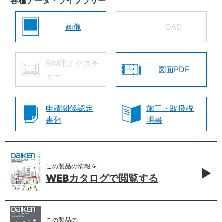
各種データ・ライブラリー
画像
CAD
BIM用テクスチ
図面PDF
ャー
申請関係認定
施工・取扱説
書類
明書
この製品の情報を
WEBカタログで
閲覧する
この製品の