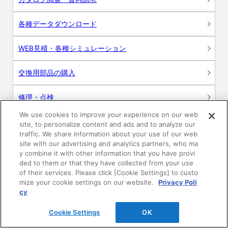
各種データダウンロード
WEB見積・各種シミュレーション
交換用部品の購入
修理・点検
We use cookies to improve your experience on our web
お問い合わせ
site, to personalize content and ads and to analyze our
traffic. We share information about your use of our web
ログイン
site with our advertising and analytics partners, who ma
y combine it with other information that you have provi
ded to them or that they have collected from your use
建築・設計関係者様向けサイト
of their services. Please click [Cookie Settings] to custo
mize your cookie settings on our website.
Privacy Poli
ユーザー登録サービス
cy
Cookie Settings
OK
WEB見積システム