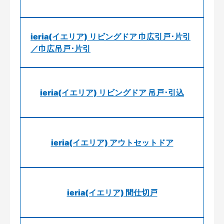
ieria(イエリア) リビングドア 巾広引戸･片引
／巾広吊戸･片引
ieria(イエリア) リビングドア 吊戸･引込
ieria(イエリア) アウトセットドア
ieria(イエリア) 間仕切戸