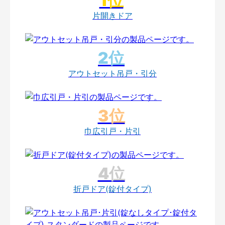
片開きドア
アウトセット吊戸・引分
巾広引戸・片引
折戸ドア(錠付タイプ)