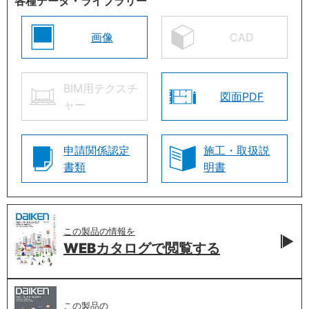
各種データ・ライブラリー
画像
CAD
BIM用テクスチ
図面PDF
ャー
申請関係認定
施工・取扱説
書類
明書
この製品の情報を
WEBカタログで
閲覧する
この製品の