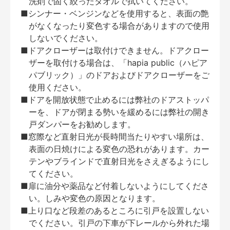
洗剤で固く絞ったタオルで拭いてください。
■シンナー・ベンジンなどを使用すると、表面の艶
がなくなったり変色する場合がありますので使用
しないでください。
■ドアクローザーは取付けできません。ドアクロー
ザーを取付ける場合は、「hapia public（ハピア
パブリック）」のドアおよびドアクローザーをご
使用ください。
■ドアを開放状態で止めるには弊社のドアストッパ
ーを、ドアが閉まる勢いを緩めるには弊社の開き
戸ダンパーをお勧めします。
■窓際など直射日光が長時間当たりやすい場所は、
表面の日焼けによる変色の恐れがあります。カー
テンやブラインドで直射日光をさえぎるようにし
てください。
■扉に油分や薬品など付着しないようにしてくださ
い。しみや変色の原因となります。
■上り口など段差のあるところに引戸を設置しない
でください。引戸の下車が下レールから外れた場