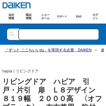
会社
製品
ショー
ログ
SNS
サポート
情報
情報
ルーム
イン
「ずっと ここちいいね」を実現する企業 DAIKEN
建
hapia / リビングドア
リビングドア ハピア 引
戸・片引 扉 Ｌ８デザイン
８１９幅 ２０００高 〈オフ