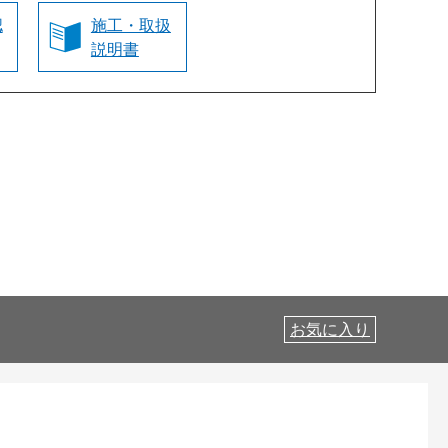
認
施工・取扱
説明書
お気に入り