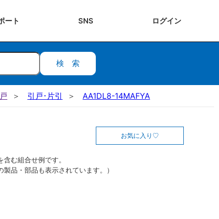
ポート
SNS
ログ
イン
検索
引戸
引戸･片引
AA1DL8-14MAFYA
お気に入り
を含む組合せ例です。
の製品・部品も表示されています。）