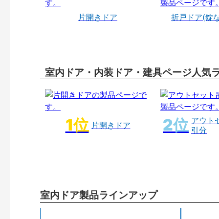
片開きドア
折戸ドア(錠
室内ドア・内装ドア・建具ページ人気
アウト
片開きドア
引分
室内ドア製品ラインアップ