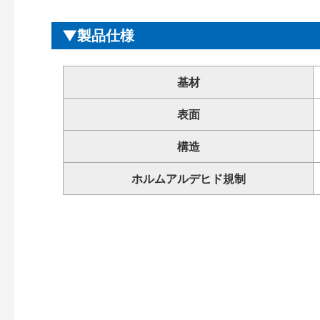
製品仕様
基材
表面
構造
ホルムアルデヒド規制