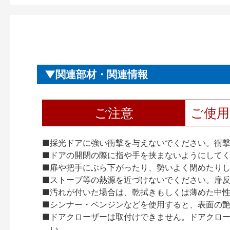
関連部材・関連情報
ご注意
ご使
■採光ドアに強い衝撃を与えないでください。衝
■ドアの開閉の際に指や手を挟まないようにして
■扉や把手にぶら下がったり、勢いよく閉めたり
■ストーブ等の熱源を近づけないでください。扉
■汚れが付いた場合は、乾拭きもしくは薄めた中
■シンナー・ベンジンなどを使用すると、表面の
■ドアクローザーは取付けできません。ドアクローザー
い。