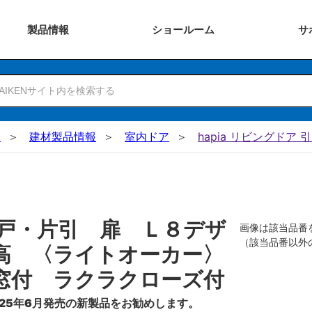
製品
情報
ショー
ルーム
サ
N
建材製品情報
室内ドア
hapia リビングドア 
戸・片引 扉 Ｌ８デザ
画像は該当品番
（該当品番以外
高 〈ライトオーカー〉
窓付 ラクラクローズ付
25年6月発売の新製品をお勧めします。