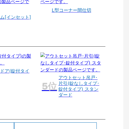
L型コーナー間仕切
ム[インセット]
ドア(錠付タイ
アウトセット吊戸･
片引(錠なしタイプ･
錠付タイプ) スタン
ダード