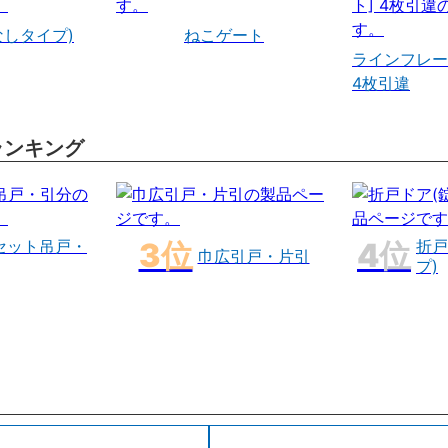
なしタイプ)
ねこゲート
ラインフレー
4枚引違
ランキング
セット吊戸・
折戸
巾広引戸・片引
プ)