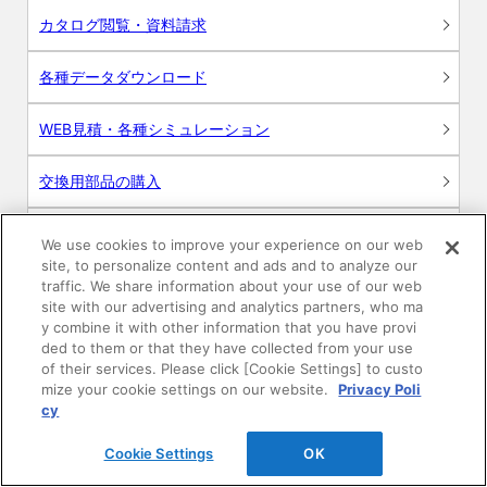
カタログ閲覧・資料請求
各種データダウンロード
WEB見積・各種シミュレーション
交換用部品の購入
修理・点検
We use cookies to improve your experience on our web
site, to personalize content and ads and to analyze our
お問い合わせ
traffic. We share information about your use of our web
site with our advertising and analytics partners, who ma
y combine it with other information that you have provi
ログイン
ded to them or that they have collected from your use
of their services. Please click [Cookie Settings] to custo
建築・設計関係者様向けサイト
mize your cookie settings on our website.
Privacy Poli
cy
ユーザー登録サービス
Cookie Settings
OK