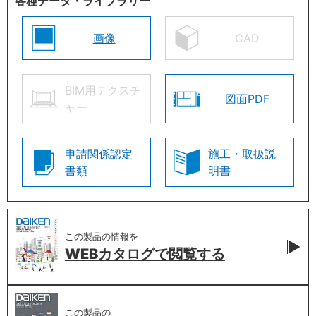
各種データ・ライブラリー
画像
CAD
BIM用テクスチ
図面PDF
ャー
申請関係認定
施工・取扱説
書類
明書
この製品の情報を
WEBカタログで
閲覧する
この製品の