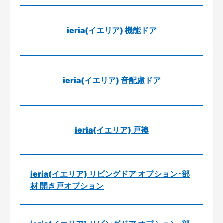
ieria(イエリア) 機能ドア
ieria(イエリア) 音配慮ドア
ieria(イエリア) 戸襖
ieria(イエリア) リビングドア オプション･部
材 開き戸オプション