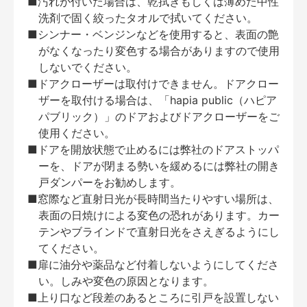
■汚れが付いた場合は、乾拭きもしくは薄めた中性
洗剤で固く絞ったタオルで拭いてください。
■シンナー・ベンジンなどを使用すると、表面の艶
がなくなったり変色する場合がありますので使用
しないでください。
■ドアクローザーは取付けできません。ドアクロー
ザーを取付ける場合は、「hapia public（ハピア
パブリック）」のドアおよびドアクローザーをご
使用ください。
■ドアを開放状態で止めるには弊社のドアストッパ
ーを、ドアが閉まる勢いを緩めるには弊社の開き
戸ダンパーをお勧めします。
■窓際など直射日光が長時間当たりやすい場所は、
表面の日焼けによる変色の恐れがあります。カー
テンやブラインドで直射日光をさえぎるようにし
てください。
■扉に油分や薬品など付着しないようにしてくださ
い。しみや変色の原因となります。
■上り口など段差のあるところに引戸を設置しない