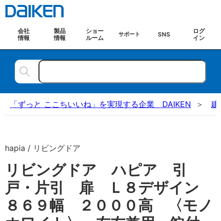
会社
製品
ショー
ログ
SNS
サポート
情報
情報
ルーム
イン
「ずっと ここちいいね」を実現する企業 DAIKEN
建
hapia / リビングドア
リビングドア ハピア 引
戸・片引 扉 Ｌ８デザイン
８６９幅 ２０００高 〈モノ