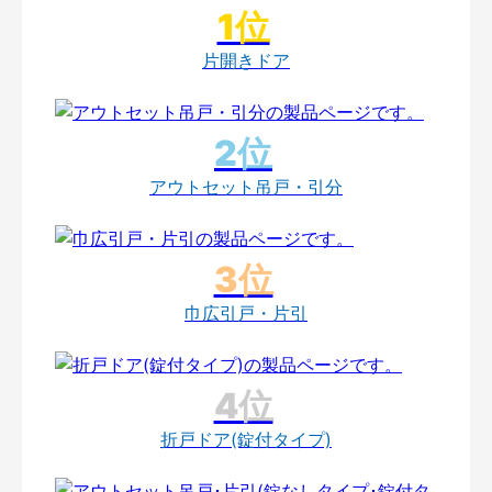
片開きドア
アウトセット吊戸・引分
巾広引戸・片引
折戸ドア(錠付タイプ)