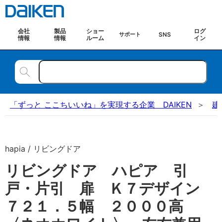
会社
製品
ショー
ログ
SNS
サポート
情報
情報
ルーム
イン
「ずっと ここちいいね」を実現する企業 DAIKEN
建
hapia / リビングドア
リビングドア ハピア 引
戸・片引 扉 Ｋ７デザイン
７２１．５幅 ２０００高