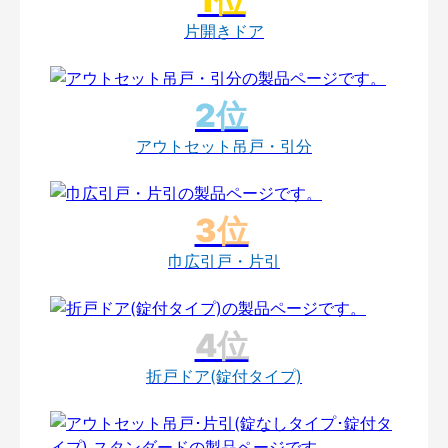
片開きドア
アウトセット吊戸・引分
巾広引戸・片引
折戸ドア(錠付タイプ)