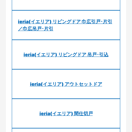
ieria(イエリア) リビングドア 巾広引戸･片引
／巾広吊戸･片引
ieria(イエリア) リビングドア 吊戸･引込
ieria(イエリア) アウトセットドア
ieria(イエリア) 間仕切戸