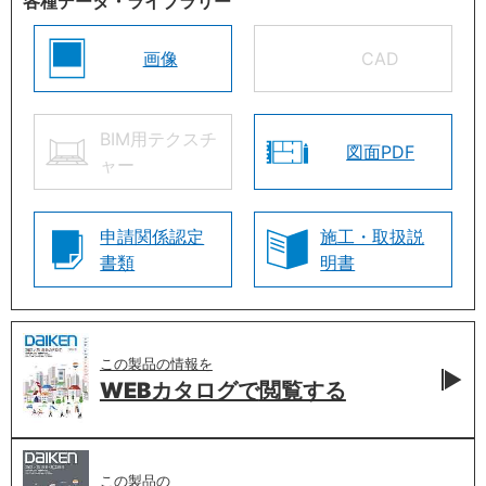
各種データ・ライブラリー
画像
CAD
BIM用テクスチ
図面PDF
ャー
申請関係認定
施工・取扱説
書類
明書
この製品の情報を
WEBカタログで
閲覧する
この製品の