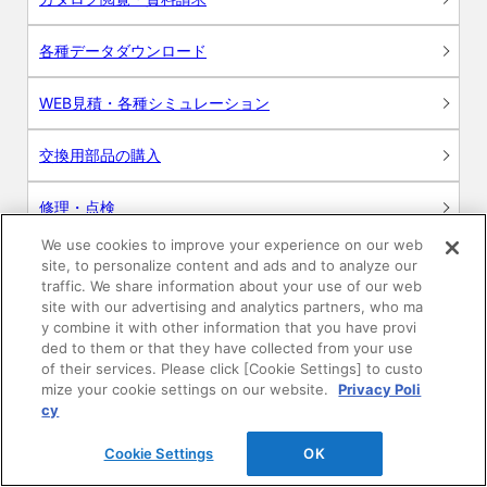
各種データダウンロード
WEB見積・各種シミュレーション
交換用部品の購入
修理・点検
We use cookies to improve your experience on our web
お問い合わせ
site, to personalize content and ads and to analyze our
traffic. We share information about your use of our web
ログイン
site with our advertising and analytics partners, who ma
y combine it with other information that you have provi
ded to them or that they have collected from your use
建築・設計関係者様向けサイト
of their services. Please click [Cookie Settings] to custo
mize your cookie settings on our website.
Privacy Poli
ユーザー登録サービス
cy
Cookie Settings
OK
WEB見積システム