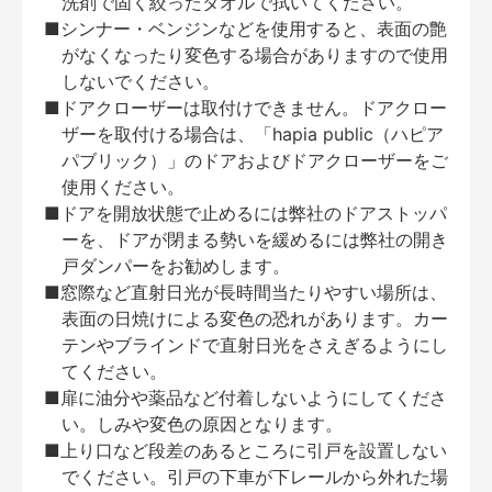
洗剤で固く絞ったタオルで拭いてください。
■シンナー・ベンジンなどを使用すると、表面の艶
がなくなったり変色する場合がありますので使用
しないでください。
■ドアクローザーは取付けできません。ドアクロー
ザーを取付ける場合は、「hapia public（ハピア
パブリック）」のドアおよびドアクローザーをご
使用ください。
■ドアを開放状態で止めるには弊社のドアストッパ
ーを、ドアが閉まる勢いを緩めるには弊社の開き
戸ダンパーをお勧めします。
■窓際など直射日光が長時間当たりやすい場所は、
表面の日焼けによる変色の恐れがあります。カー
テンやブラインドで直射日光をさえぎるようにし
てください。
■扉に油分や薬品など付着しないようにしてくださ
い。しみや変色の原因となります。
■上り口など段差のあるところに引戸を設置しない
でください。引戸の下車が下レールから外れた場