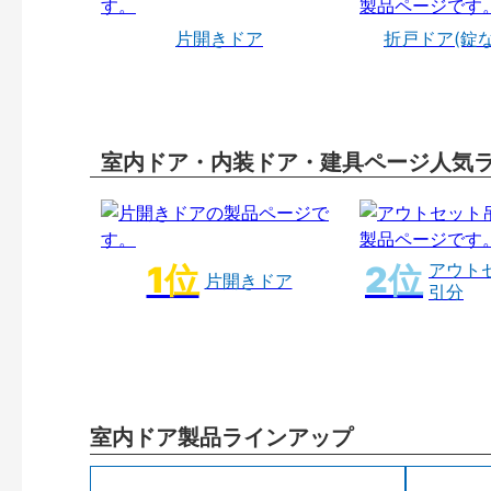
片開きドア
折戸ドア(錠
室内ドア・内装ドア・建具ページ人気
アウト
片開きドア
引分
室内ドア製品ラインアップ