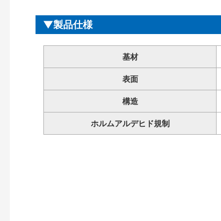
製品仕様
基材
表面
構造
ホルムアルデヒド規制