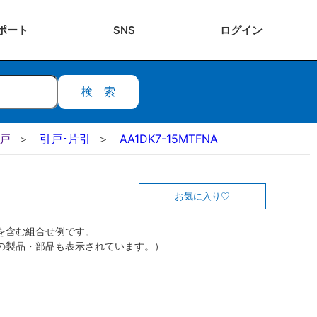
ポート
SNS
ログ
イン
検索
引戸
引戸･片引
AA1DK7-15MTFNA
お気に入り
を含む組合せ例です。
の製品・部品も表示されています。）