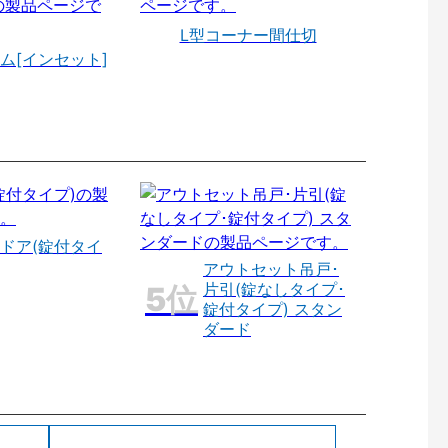
L型コーナー間仕切
ム[インセット]
ドア(錠付タイ
アウトセット吊戸･
片引(錠なしタイプ･
錠付タイプ) スタン
ダード