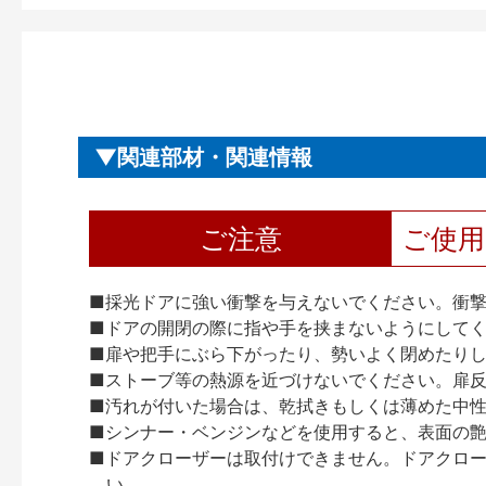
関連部材・関連情報
ご注意
ご使
■採光ドアに強い衝撃を与えないでください。衝
■ドアの開閉の際に指や手を挟まないようにして
■扉や把手にぶら下がったり、勢いよく閉めたり
■ストーブ等の熱源を近づけないでください。扉
■汚れが付いた場合は、乾拭きもしくは薄めた中
■シンナー・ベンジンなどを使用すると、表面の
■ドアクローザーは取付けできません。ドアクローザー
い。