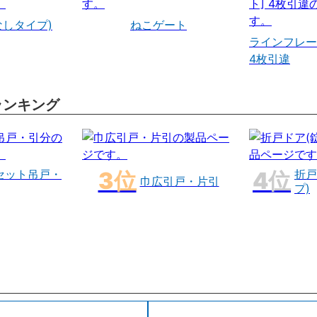
なしタイプ)
ねこゲート
ラインフレー
4枚引違
ランキング
セット吊戸・
折戸
巾広引戸・片引
プ)