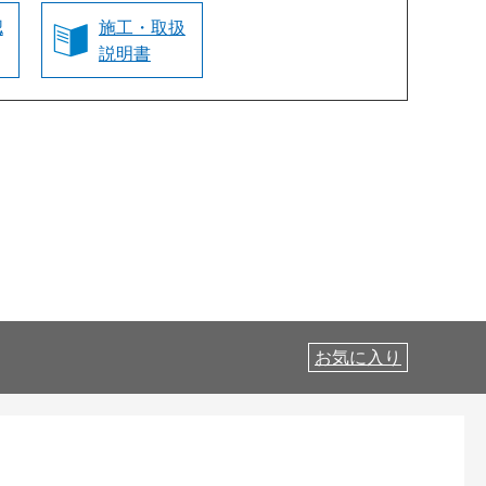
認
施工・取扱
説明書
お気に入り