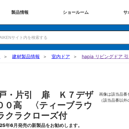
製品
情報
ショー
ルーム
サ
N
建材製品情報
室内ドア
hapia リビングドア 
戸・片引 扉 Ｋ７デザ
画像は該当品番
（該当品番以外
００高 〈ティーブラウ
ラクラクローズ付
25年6月発売の新製品をお勧めします。