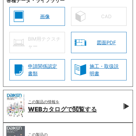
各種データ・ライブラリー
画像
CAD
BIM用テクスチ
図面PDF
ャー
申請関係認定
施工・取扱説
書類
明書
この製品の情報を
WEBカタログで
閲覧する
この製品の