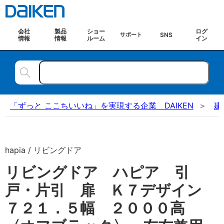
会社
製品
ショー
ログ
SNS
サポート
情報
情報
ルーム
イン
「ずっと ここちいいね」を実現する企業 DAIKEN
建
hapia / リビングドア
リビングドア ハピア 引
戸・片引 扉 Ｋ７デザイン
７２１．５幅 ２０００高