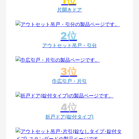
片開きドア
アウトセット吊戸・引分
巾広引戸・片引
折戸ドア(錠付タイプ)