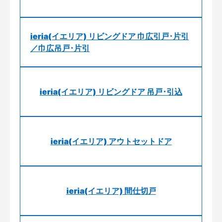
ieria(イエリア) リビングドア 巾広引戸･片引
／巾広吊戸･片引
ieria(イエリア) リビングドア 吊戸･引込
ieria(イエリア) アウトセットドア
ieria(イエリア) 間仕切戸