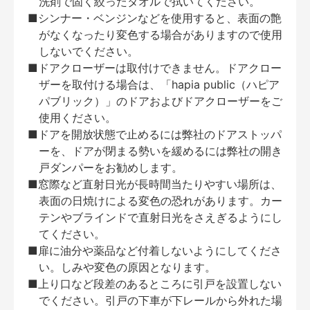
洗剤で固く絞ったタオルで拭いてください。
■シンナー・ベンジンなどを使用すると、表面の艶
がなくなったり変色する場合がありますので使用
しないでください。
■ドアクローザーは取付けできません。ドアクロー
ザーを取付ける場合は、「hapia public（ハピア
パブリック）」のドアおよびドアクローザーをご
使用ください。
■ドアを開放状態で止めるには弊社のドアストッパ
ーを、ドアが閉まる勢いを緩めるには弊社の開き
戸ダンパーをお勧めします。
■窓際など直射日光が長時間当たりやすい場所は、
表面の日焼けによる変色の恐れがあります。カー
テンやブラインドで直射日光をさえぎるようにし
てください。
■扉に油分や薬品など付着しないようにしてくださ
い。しみや変色の原因となります。
■上り口など段差のあるところに引戸を設置しない
でください。引戸の下車が下レールから外れた場