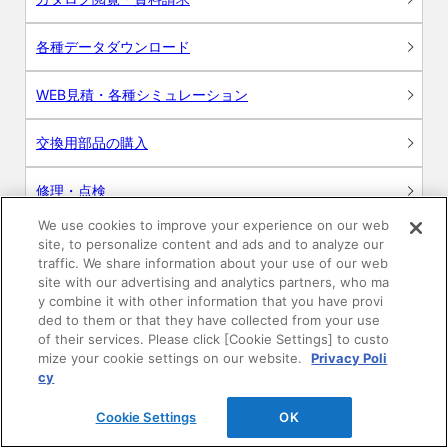
各種データダウンロード
WEB見積・各種シミュレーション
交換用部品の購入
修理・点検
We use cookies to improve your experience on our web
お問い合わせ
site, to personalize content and ads and to analyze our
traffic. We share information about your use of our web
ログイン
site with our advertising and analytics partners, who ma
y combine it with other information that you have provi
ded to them or that they have collected from your use
建築・設計関係者様向けサイト
of their services. Please click [Cookie Settings] to custo
mize your cookie settings on our website.
Privacy Poli
ユーザー登録サービス
cy
Cookie Settings
OK
WEB見積システム