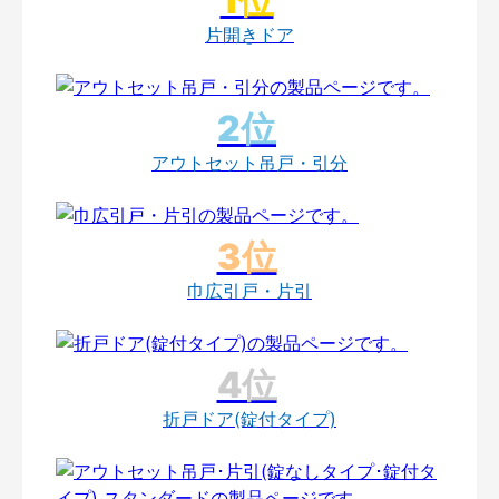
片開きドア
アウトセット吊戸・引分
巾広引戸・片引
折戸ドア(錠付タイプ)