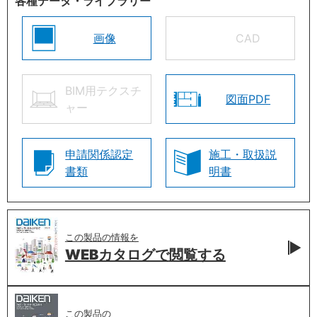
各種データ・ライブラリー
画像
CAD
BIM用テクスチ
図面PDF
ャー
申請関係認定
施工・取扱説
書類
明書
この製品の情報を
WEBカタログで
閲覧する
この製品の