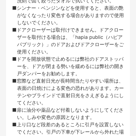
洗剤で固く絞ったタオルで拭いてください。
■シンナー・ベンジンなどを使用すると、表面の艶
がなくなったり変色する場合がありますので使用
しないでください。
■ドアクローザーは取付けできません。ドアクロー
ザーを取付ける場合は、「hapia public（ハピア
パブリック）」のドアおよびドアクローザーをご
使用ください。
■ドアを開放状態で止めるには弊社のドアストッパ
ーを、ドアが閉まる勢いを緩めるには弊社の開き
戸ダンパーをお勧めします。
■窓際など直射日光が長時間当たりやすい場所は、
表面の日焼けによる変色の恐れがあります。カー
テンやブラインドで直射日光をさえぎるようにし
てください。
■扉に油分や薬品など付着しないようにしてくださ
い。しみや変色の原因となります。
■上り口など段差のあるところに引戸を設置しない
でください。引戸の下車が下レールから外れた場