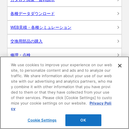
各種データダウンロード
WEB見積・各種シミュレーション
交換用部品の購入
修理・点検
We use cookies to improve your experience on our web
お問い合わせ
site, to personalize content and ads and to analyze our
traffic. We share information about your use of our web
ログイン
site with our advertising and analytics partners, who ma
y combine it with other information that you have provi
ded to them or that they have collected from your use
建築・設計関係者様向けサイト
of their services. Please click [Cookie Settings] to custo
mize your cookie settings on our website.
Privacy Poli
ユーザー登録サービス
cy
Cookie Settings
OK
WEB見積システム