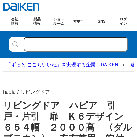
会社
製品
ショー
ログ
SNS
サポート
情報
情報
ルーム
イン
「ずっと ここちいいね」を実現する企業 DAIKEN
建
hapia / リビングドア
リビングドア ハピア 引
戸・片引 扉 Ｋ６デザイン
６５４幅 ２０００高 〈ダル