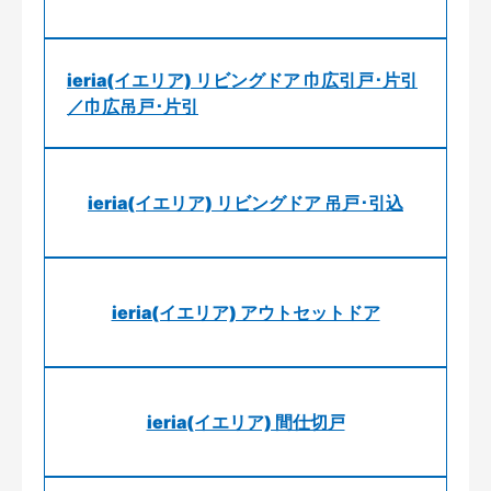
ieria(イエリア) リビングドア 巾広引戸･片引
／巾広吊戸･片引
ieria(イエリア) リビングドア 吊戸･引込
ieria(イエリア) アウトセットドア
ieria(イエリア) 間仕切戸