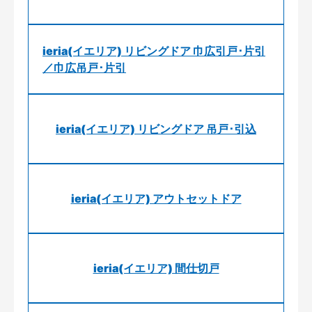
ieria(イエリア) リビングドア 巾広引戸･片引
／巾広吊戸･片引
ieria(イエリア) リビングドア 吊戸･引込
ieria(イエリア) アウトセットドア
ieria(イエリア) 間仕切戸