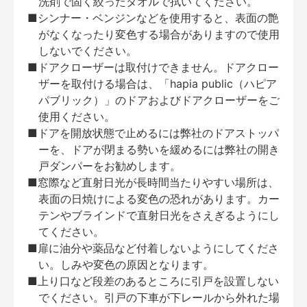
洗剤で固く絞ったタオルで拭いてください。
■シンナー・ベンジンなどを使用すると、表面の艶
がなくなったり変色する場合がありますので使用
しないでください。
■ドアクローザーは取付けできません。ドアクロー
ザーを取付ける場合は、「hapia public（ハピア
パブリック）」のドアおよびドアクローザーをご
使用ください。
■ドアを開放状態で止めるには弊社のドアストッパ
ーを、ドアが閉まる勢いを緩めるには弊社の開き
戸ダンパーをお勧めします。
■窓際など直射日光が長時間当たりやすい場所は、
表面の日焼けによる変色の恐れがあります。カー
テンやブラインドで直射日光をさえぎるようにし
てください。
■扉に油分や薬品など付着しないようにしてくださ
い。しみや変色の原因となります。
■上り口など段差のあるところに引戸を設置しない
でください。引戸の下車が下レールから外れた場