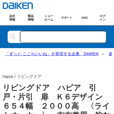
会社
製品
ショー
ログ
SNS
サポート
情報
情報
ルーム
イン
「ずっと ここちいいね」を実現する企業 DAIKEN
建
hapia / リビングドア
リビングドア ハピア 引
戸・片引 扉 Ｋ６デザイン
６５４幅 ２０００高 〈ライ