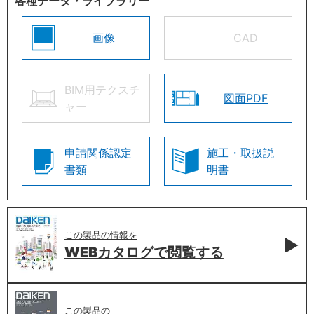
各種データ・ライブラリー
画像
CAD
BIM用テクスチ
図面PDF
ャー
申請関係認定
施工・取扱説
書類
明書
この製品の情報を
WEBカタログで
閲覧する
この製品の