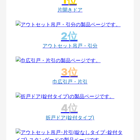
片開きドア
アウトセット吊戸・引分
巾広引戸・片引
折戸ドア(錠付タイプ)