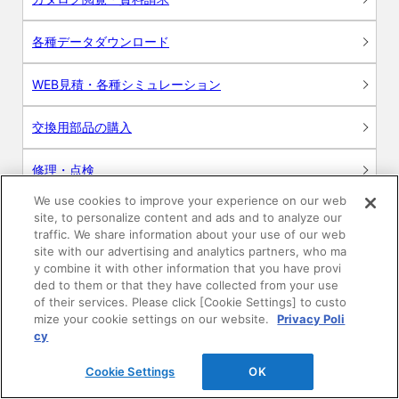
各種データダウンロード
WEB見積・各種シミュレーション
交換用部品の購入
修理・点検
We use cookies to improve your experience on our web
お問い合わせ
site, to personalize content and ads and to analyze our
traffic. We share information about your use of our web
ログイン
site with our advertising and analytics partners, who ma
y combine it with other information that you have provi
ded to them or that they have collected from your use
建築・設計関係者様向けサイト
of their services. Please click [Cookie Settings] to custo
mize your cookie settings on our website.
Privacy Poli
ユーザー登録サービス
cy
Cookie Settings
OK
WEB見積システム