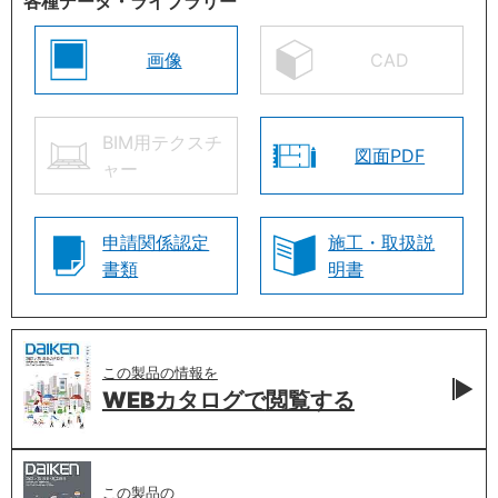
各種データ・ライブラリー
画像
CAD
BIM用テクスチ
図面PDF
ャー
申請関係認定
施工・取扱説
書類
明書
この製品の情報を
WEBカタログで
閲覧する
この製品の