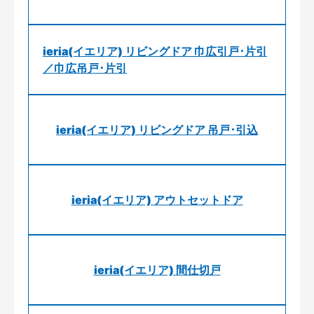
ieria(イエリア) リビングドア 巾広引戸･片引
／巾広吊戸･片引
ieria(イエリア) リビングドア 吊戸･引込
ieria(イエリア) アウトセットドア
ieria(イエリア) 間仕切戸