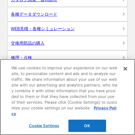
各種データダウンロード
WEB見積・各種シミュレーション
交換用部品の購入
修理・点検
We use cookies to improve your experience on our web
お問い合わせ
site, to personalize content and ads and to analyze our
traffic. We share information about your use of our web
ログイン
site with our advertising and analytics partners, who ma
y combine it with other information that you have provi
ded to them or that they have collected from your use
建築・設計関係者様向けサイト
of their services. Please click [Cookie Settings] to custo
mize your cookie settings on our website.
Privacy Poli
ユーザー登録サービス
cy
Cookie Settings
OK
WEB見積システム