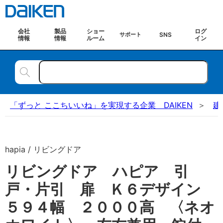
会社
製品
ショー
ログ
SNS
サポート
情報
情報
ルーム
イン
「ずっと ここちいいね」を実現する企業 DAIKEN
建
hapia / リビングドア
リビングドア ハピア 引
戸・片引 扉 Ｋ６デザイン
５９４幅 ２０００高 〈ネオ