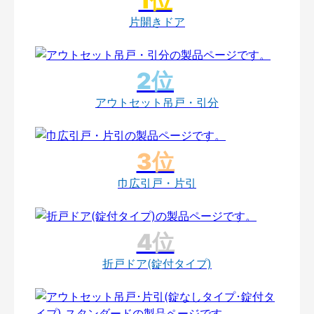
片開きドア
アウトセット吊戸・引分
巾広引戸・片引
折戸ドア(錠付タイプ)