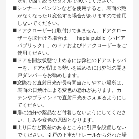
洗剤で固く絞ったタオルで拭いてください。
■シンナー・ベンジンなどを使用すると、表面の艶
がなくなったり変色する場合がありますので使用
しないでください。
■ドアクローザーは取付けできません。ドアクロー
ザーを取付ける場合は、「hapia public（ハピア
パブリック）」のドアおよびドアクローザーをご
使用ください。
■ドアを開放状態で止めるには弊社のドアストッパ
ーを、ドアが閉まる勢いを緩めるには弊社の開き
戸ダンパーをお勧めします。
■窓際など直射日光が長時間当たりやすい場所は、
表面の日焼けによる変色の恐れがあります。カー
テンやブラインドで直射日光をさえぎるようにし
てください。
■扉に油分や薬品など付着しないようにしてくださ
い。しみや変色の原因となります。
■上り口など段差のあるところに引戸を設置しない
でください。引戸の下車が下レールから外れた場