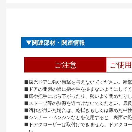
関連部材・関連情報
ご注意
ご使
■採光ドアに強い衝撃を与えないでください。衝
■ドアの開閉の際に指や手を挟まないようにして
■扉や把手にぶら下がったり、勢いよく閉めたり
■ストーブ等の熱源を近づけないでください。扉
■汚れが付いた場合は、乾拭きもしくは薄めた中
■シンナー・ベンジンなどを使用すると、表面の
■ドアクローザーは取付けできません。ドアクローザー
い。