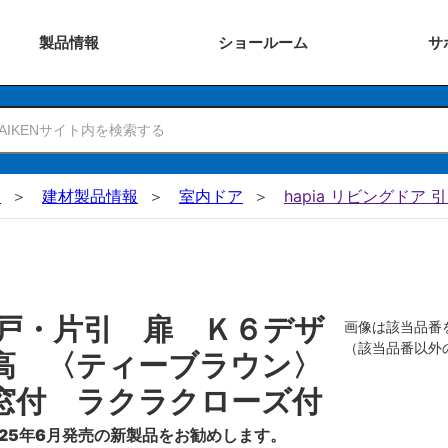
製品
情報
ショー
ルーム
サ
N
建材製品情報
室内ドア
hapia リビングドア 
戸・片引 扉 Ｋ６デザ
画像は該当品番
（該当品番以外
高 〈ティーブラウン〉
窓付 ラクラクローズ付
25年6月発売の新製品をお勧めします。