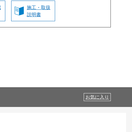
認
施工・取扱
説明書
お気に入り