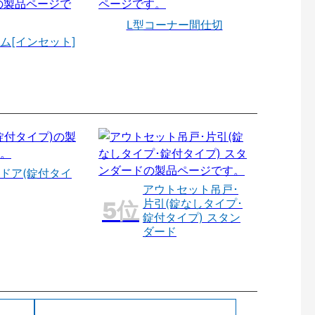
L型コーナー間仕切
ム[インセット]
ドア(錠付タイ
アウトセット吊戸･
片引(錠なしタイプ･
錠付タイプ) スタン
ダード