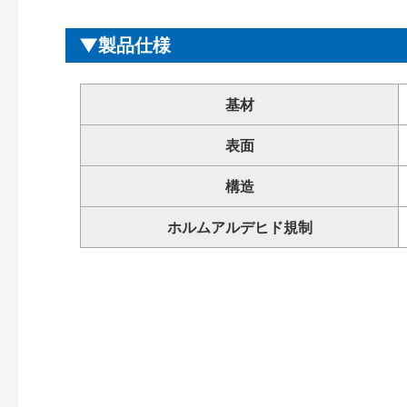
製品仕様
基材
表面
構造
ホルムアルデヒド規制