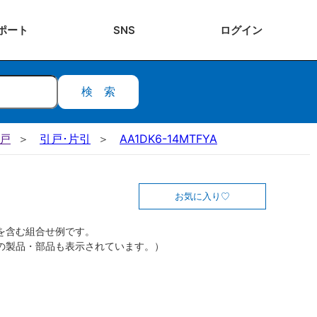
ポート
SNS
ログ
イン
検索
引戸
引戸･片引
AA1DK6-14MTFYA
お気に入り
を含む組合せ例です。
の製品・部品も表示されています。）