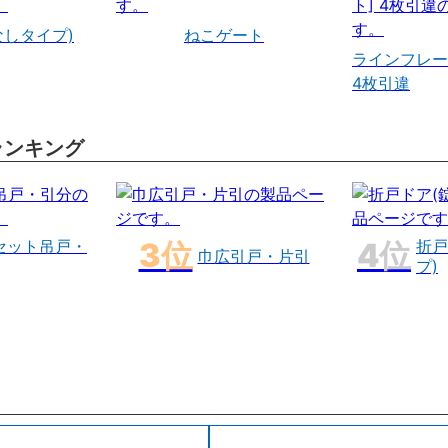
なしタイプ)
ねこゲート
ラインフレー
4枚引違
ランキング
セット吊戸・
折戸
巾広引戸・片引
プ)