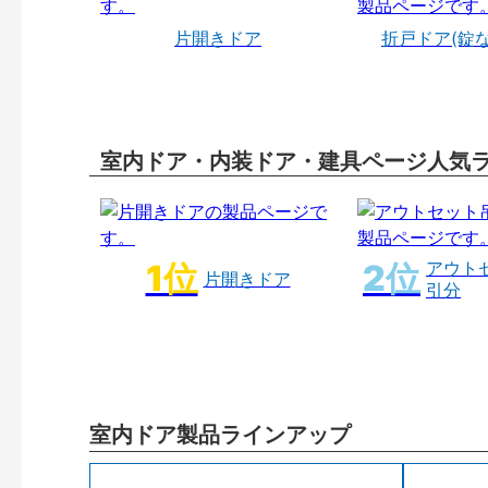
片開きドア
折戸ドア(錠
室内ドア・内装ドア・建具ページ人気
アウト
片開きドア
引分
室内ドア製品ラインアップ