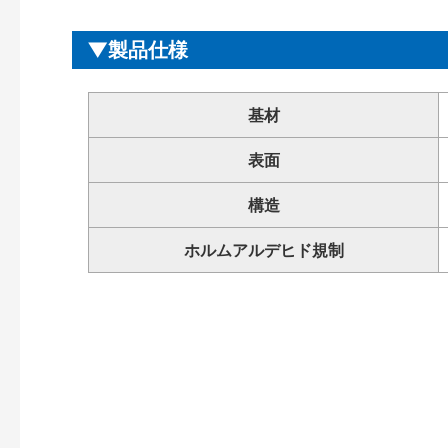
製品仕様
基材
表面
構造
ホルムアルデヒド規制