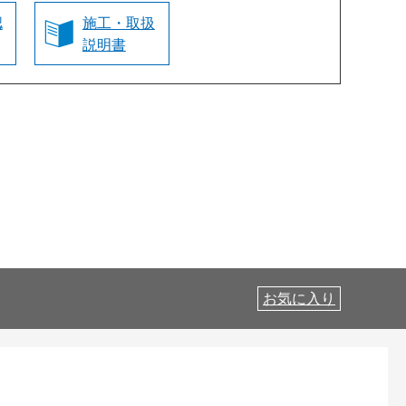
認
施工・取扱
説明書
お気に入り