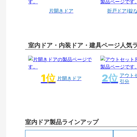
片開きドア
折戸ドア(錠
室内ドア・内装ドア・建具ページ人気
アウト
片開きドア
引分
室内ドア製品ラインアップ