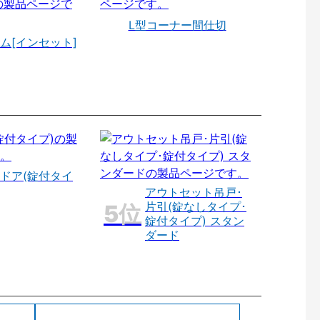
L型コーナー間仕切
ム[インセット]
ドア(錠付タイ
アウトセット吊戸･
片引(錠なしタイプ･
錠付タイプ) スタン
ダード