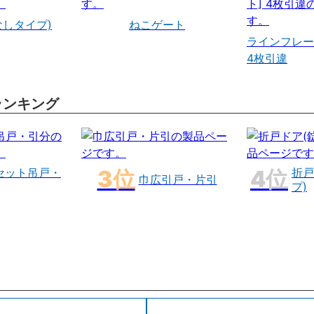
なしタイプ)
ねこゲート
ラインフレー
4枚引違
ランキング
セット吊戸・
折戸
巾広引戸・片引
プ)