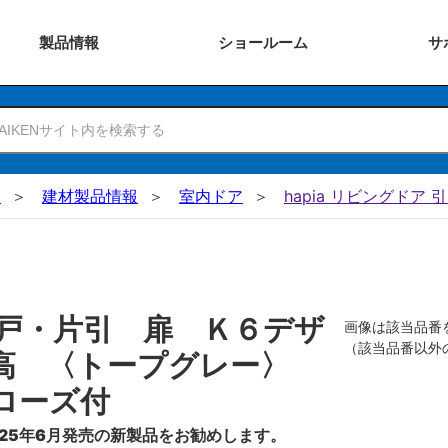
製品
情報
ショー
ルーム
サ
N
建材製品情報
室内ドア
hapia リビングドア 
戸・片引 扉 Ｋ６デザ
画像は該当品番
（該当品番以外
０高 〈トープグレー〉
ローズ付
25年6月発売の新製品をお勧めします。