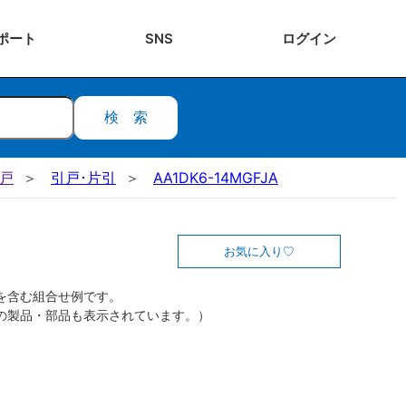
ポート
SNS
ログ
イン
検索
引戸
引戸･片引
AA1DK6-14MGFJA
お気に入り
を含む組合せ例です。
の製品・部品も表示されています。）