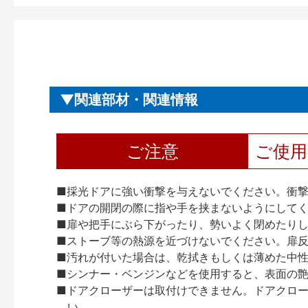
関連部材・関連情報
ご注意
ご使
■採光ドアに強い衝撃を与えないでください。衝
■ドアの開閉の際に指や手を挟まないようにして
■扉や把手にぶら下がったり、勢いよく閉めたり
■ストーブ等の熱源を近づけないでください。扉
■汚れが付いた場合は、乾拭きもしくは薄めた中
■シンナー・ベンジンなどを使用すると、表面の
■ドアクローザーは取付けできません。ドアクローザー
い。