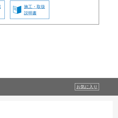
認
施工・取扱
説明書
お気に入り