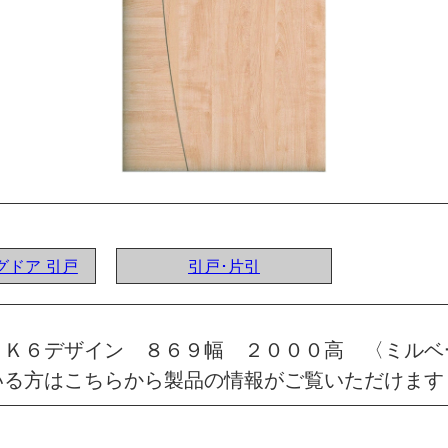
ングドア 引戸
引戸･片引
 Ｋ６デザイン ８６９幅 ２０００高 〈ミル
いる方はこちらから製品の情報がご覧いただけます