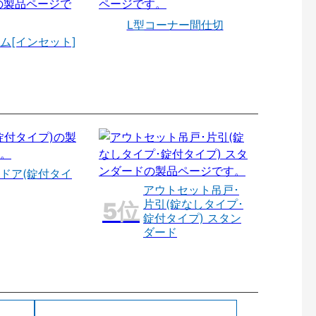
L型コーナー間仕切
ム[インセット]
ドア(錠付タイ
アウトセット吊戸･
片引(錠なしタイプ･
錠付タイプ) スタン
ダード