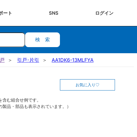
ポート
SNS
ログ
イン
検索
引戸
引戸･片引
AA1DK6-13MLFYA
お気に入り
を含む組合せ例です。
の製品・部品も表示されています。）