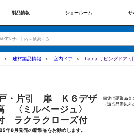
製品
情報
ショー
ルーム
サ
N
建材製品情報
室内ドア
hapia リビングドア 
戸・片引 扉 Ｋ６デザ
画像は該当品番
（該当品番以外
０高 〈ミルベージュ〉
付 ラクラクローズ付
25年6月発売の新製品をお勧めします。