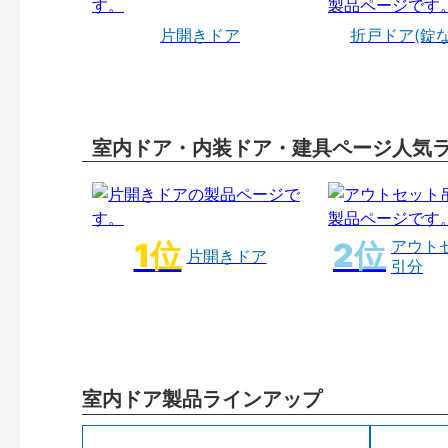
片開きドア
折戸ドア(錠
室内ドア・内装ドア・建具ページ人気
アウト
片開きドア
引分
室内ドア製品ラインアップ