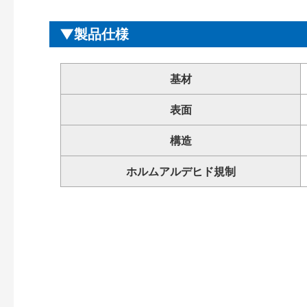
製品仕様
基材
表面
構造
ホルムアルデヒド規制