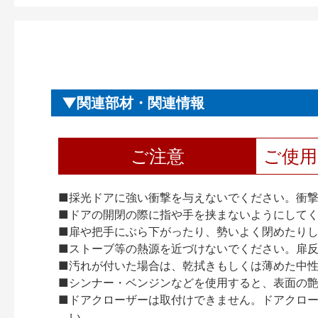
関連部材・関連情報
ご注意
ご使
■採光ドアに強い衝撃を与えないでください。衝
■ドアの開閉の際に指や手を挟まないようにして
■扉や把手にぶら下がったり、勢いよく閉めたり
■ストーブ等の熱源を近づけないでください。扉
■汚れが付いた場合は、乾拭きもしくは薄めた中
■シンナー・ベンジンなどを使用すると、表面の
■ドアクローザーは取付けできません。ドアクローザー
い。