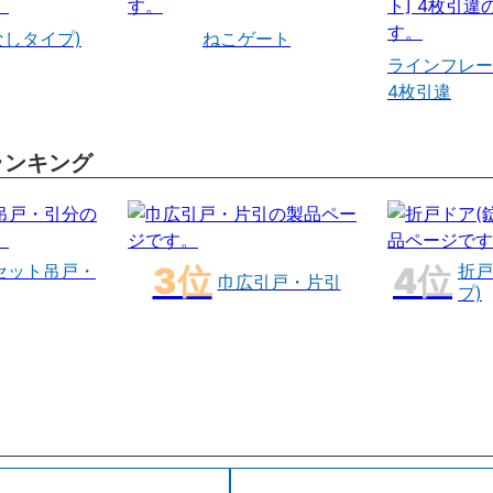
なしタイプ)
ねこゲート
ラインフレー
4枚引違
ランキング
セット吊戸・
折戸
巾広引戸・片引
プ)