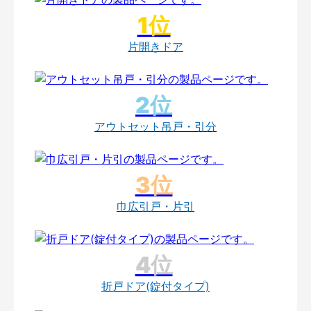
片開きドア
アウトセット吊戸・引分
巾広引戸・片引
折戸ドア(錠付タイプ)