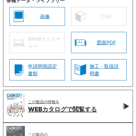
各種データ・ライブラリー
画像
CAD
BIM用テクスチ
図面PDF
ャー
申請関係認定
施工・取扱説
書類
明書
この製品の情報を
WEBカタログで
閲覧する
この製品の