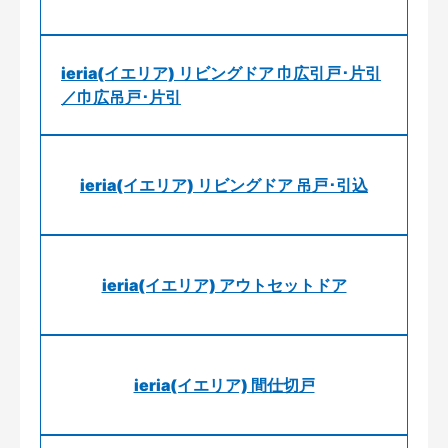
ieria(イエリア) リビングドア 巾広引戸･片引
／巾広吊戸･片引
ieria(イエリア) リビングドア 吊戸･引込
ieria(イエリア) アウトセットドア
ieria(イエリア) 間仕切戸