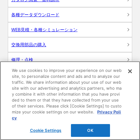
各種データダウンロード
WEB見積・各種シミュレーション
交換用部品の購入
修理・点検
We use cookies to improve your experience on our web
お問い合わせ
site, to personalize content and ads and to analyze our
traffic. We share information about your use of our web
ログイン
site with our advertising and analytics partners, who ma
y combine it with other information that you have provi
ded to them or that they have collected from your use
建築・設計関係者様向けサイト
of their services. Please click [Cookie Settings] to custo
mize your cookie settings on our website.
Privacy Poli
ユーザー登録サービス
cy
Cookie Settings
OK
WEB見積システム