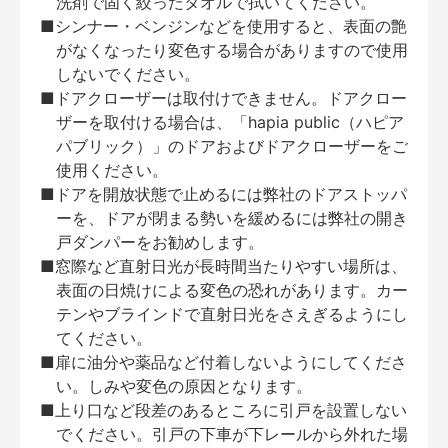
洗剤で固く絞ったタオルで拭いてください。
■シンナー・ベンジンなどを使用すると、表面の艶
がなくなったり変色する場合がありますので使用
しないでください。
■ドアクローザーは取付けできません。ドアクロー
ザーを取付ける場合は、「hapia public（ハピア
パブリック）」のドアおよびドアクローザーをご
使用ください。
■ドアを開放状態で止めるには弊社のドアストッパ
ーを、ドアが閉まる勢いを緩めるには弊社の開き
戸ダンパーをお勧めします。
■窓際など直射日光が長時間当たりやすい場所は、
表面の日焼けによる変色の恐れがあります。カー
テンやブラインドで直射日光をさえぎるようにし
てください。
■扉に油分や薬品など付着しないようにしてくださ
い。しみや変色の原因となります。
■上り口など段差のあるところに引戸を設置しない
でください。引戸の下車が下レールから外れた場