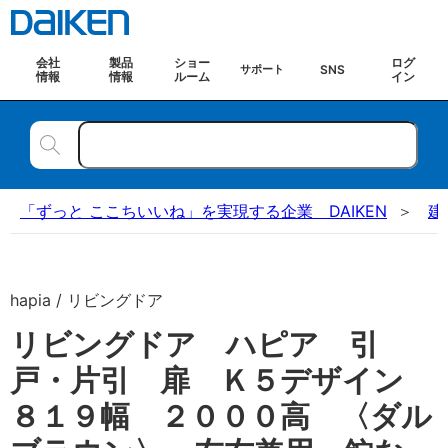
会社
製品
ショー
ログ
SNS
サポート
情報
情報
ルーム
イン
「ずっと ここちいいね」を実現する企業 DAIKEN
建
hapia / リビングドア
リビングドア ハピア 引
戸・片引 扉 Ｋ５デザイン
８１９幅 ２０００高 〈ダル