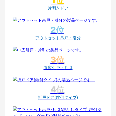
片開きドア
アウトセット吊戸・引分
巾広引戸・片引
折戸ドア(錠付タイプ)