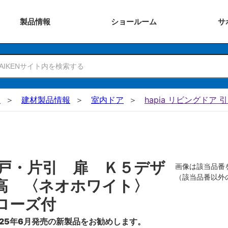
製品
情報
ショー
ルーム
サ
N
建材製品情報
室内ドア
hapia リビングドア 
戸・片引 扉 Ｋ５デザ
画像は該当品番
（該当品番以外
０高 〈ネオホワイト〉
ローズ付
25年6月発売の新製品をお勧めします。