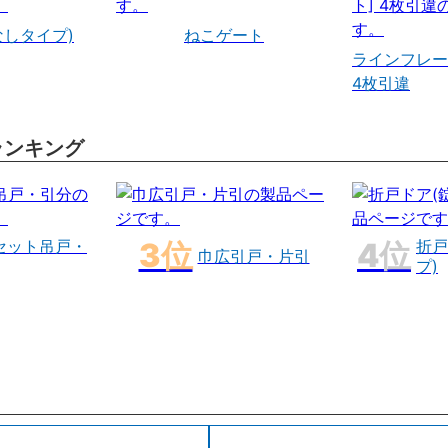
なしタイプ)
ねこゲート
ラインフレー
4枚引違
ランキング
セット吊戸・
折戸
巾広引戸・片引
プ)