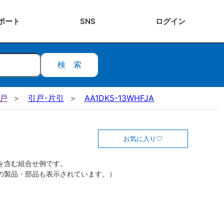
ポート
SNS
ログ
イン
検索
引戸
引戸･片引
AA1DK5-13WHFJA
お気に入り
を含む組合せ例です。
の製品・部品も表示されています。）