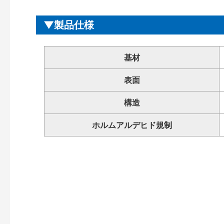
製品仕様
基材
表面
構造
ホルムアルデヒド規制