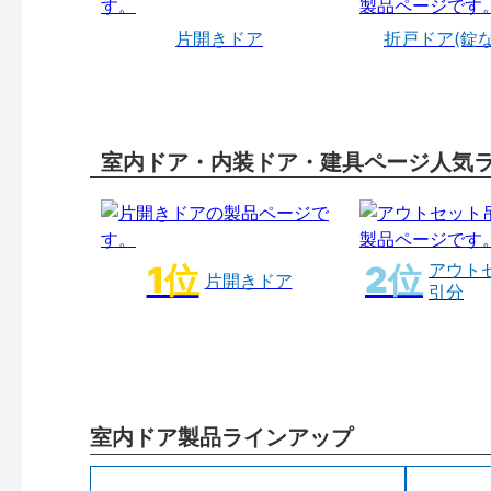
片開きドア
折戸ドア(錠
室内ドア・内装ドア・建具ページ人気
アウト
片開きドア
引分
室内ドア製品ラインアップ