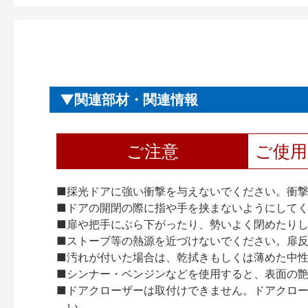
関連部材・関連情報
ご注意
ご使
■採光ドアに強い衝撃を与えないでください。衝
■ドアの開閉の際に指や手を挟まないようにして
■扉や把手にぶら下がったり、勢いよく閉めたり
■ストーブ等の熱源を近づけないでください。扉
■汚れが付いた場合は、乾拭きもしくは薄めた中
■シンナー・ベンジンなどを使用すると、表面の
■ドアクローザーは取付けできません。ドアクローザー
い。