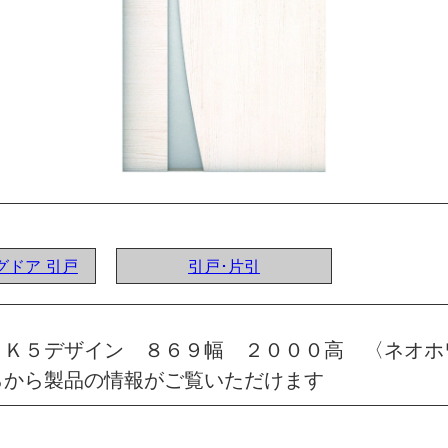
ングドア 引戸
引戸･片引
 Ｋ５デザイン ８６９幅 ２０００高 〈ネオホ
らから製品の情報がご覧いただけます