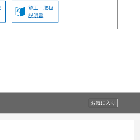
認
施工・取扱
説明書
お気に入り