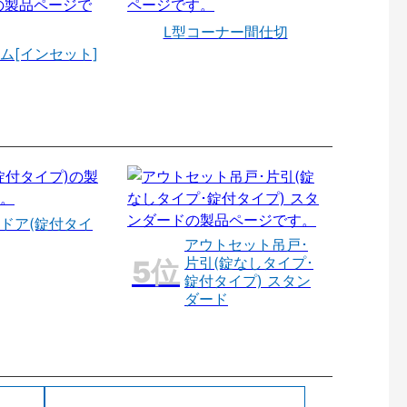
L型コーナー間仕切
ム[インセット]
ドア(錠付タイ
アウトセット吊戸･
片引(錠なしタイプ･
錠付タイプ) スタン
ダード