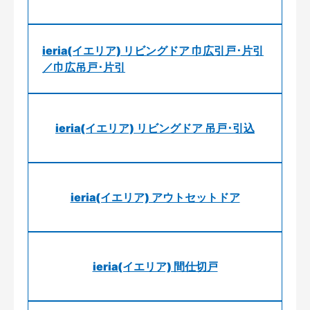
ieria(イエリア) リビングドア 巾広引戸･片引
／巾広吊戸･片引
ieria(イエリア) リビングドア 吊戸･引込
ieria(イエリア) アウトセットドア
ieria(イエリア) 間仕切戸