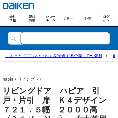
会社
製品
ショー
ログ
SNS
サポート
情報
情報
ルーム
イン
「ずっと ここちいいね」を実現する企業 DAIKEN
建
hapia / リビングドア
リビングドア ハピア 引
戸・片引 扉 Ｋ４デザイン
７２１．５幅 ２０００高