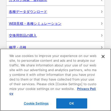
各種データダウンロード
WEB見積・各種シミュレーション
交換用部品の購入
修理・点検
We use cookies to improve your experience on our web
お問い合わせ
site, to personalize content and ads and to analyze our
traffic. We share information about your use of our web
ログイン
site with our advertising and analytics partners, who ma
y combine it with other information that you have provi
ded to them or that they have collected from your use
建築・設計関係者様向けサイト
of their services. Please click [Cookie Settings] to custo
mize your cookie settings on our website.
Privacy Poli
ユーザー登録サービス
cy
Cookie Settings
OK
WEB見積システム