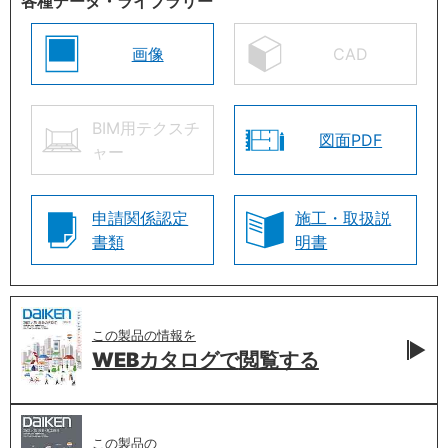
各種データ・ライブラリー
画像
CAD
BIM用テクスチ
図面PDF
ャー
申請関係認定
施工・取扱説
書類
明書
この製品の情報を
WEBカタログで
閲覧する
この製品の