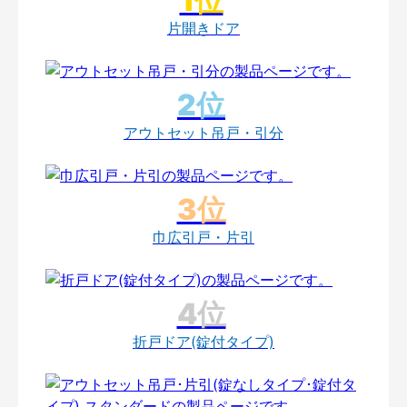
片開きドア
アウトセット吊戸・引分
巾広引戸・片引
折戸ドア(錠付タイプ)