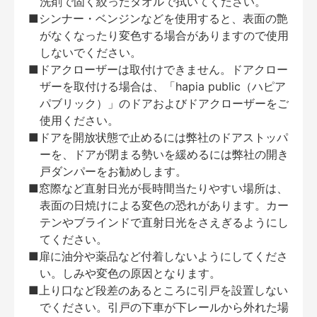
洗剤で固く絞ったタオルで拭いてください。
■シンナー・ベンジンなどを使用すると、表面の艶
がなくなったり変色する場合がありますので使用
しないでください。
■ドアクローザーは取付けできません。ドアクロー
ザーを取付ける場合は、「hapia public（ハピア
パブリック）」のドアおよびドアクローザーをご
使用ください。
■ドアを開放状態で止めるには弊社のドアストッパ
ーを、ドアが閉まる勢いを緩めるには弊社の開き
戸ダンパーをお勧めします。
■窓際など直射日光が長時間当たりやすい場所は、
表面の日焼けによる変色の恐れがあります。カー
テンやブラインドで直射日光をさえぎるようにし
てください。
■扉に油分や薬品など付着しないようにしてくださ
い。しみや変色の原因となります。
■上り口など段差のあるところに引戸を設置しない
でください。引戸の下車が下レールから外れた場