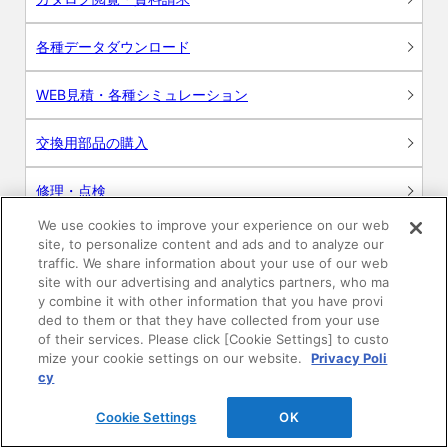
各種データダウンロード
WEB見積・各種シミュレーション
交換用部品の購入
修理・点検
We use cookies to improve your experience on our web
お問い合わせ
site, to personalize content and ads and to analyze our
traffic. We share information about your use of our web
ログイン
site with our advertising and analytics partners, who ma
y combine it with other information that you have provi
ded to them or that they have collected from your use
建築・設計関係者様向けサイト
of their services. Please click [Cookie Settings] to custo
mize your cookie settings on our website.
Privacy Poli
ユーザー登録サービス
cy
Cookie Settings
OK
WEB見積システム