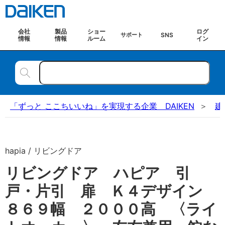
会社
製品
ショー
ログ
SNS
サポート
情報
情報
ルーム
イン
「ずっと ここちいいね」を実現する企業 DAIKEN
建
hapia / リビングドア
リビングドア ハピア 引
戸・片引 扉 Ｋ４デザイン
８６９幅 ２０００高 〈ライ