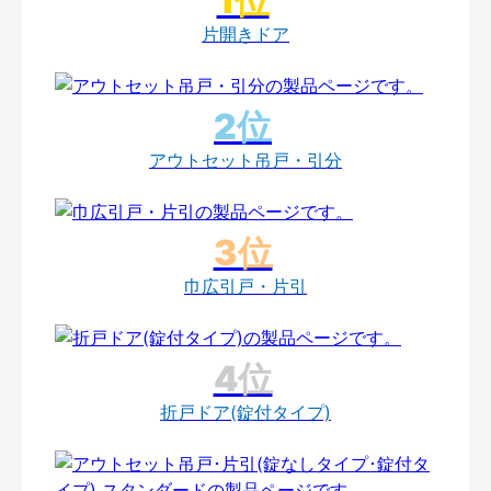
片開きドア
アウトセット吊戸・引分
巾広引戸・片引
折戸ドア(錠付タイプ)