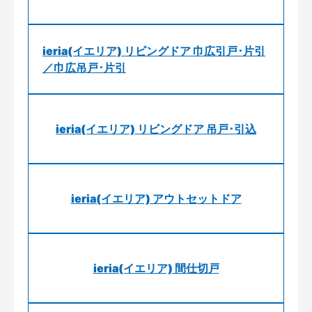
ieria(イエリア) リビングドア 巾広引戸･片引
／巾広吊戸･片引
ieria(イエリア) リビングドア 吊戸･引込
ieria(イエリア) アウトセットドア
ieria(イエリア) 間仕切戸