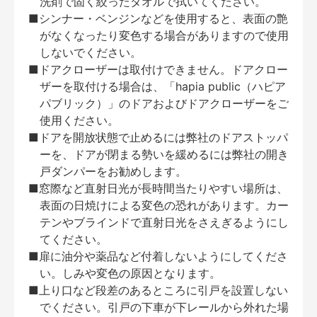
洗剤で固く絞ったタオルで拭いてください。
■シンナー・ベンジンなどを使用すると、表面の艶
がなくなったり変色する場合がありますので使用
しないでください。
■ドアクローザーは取付けできません。ドアクロー
ザーを取付ける場合は、「hapia public（ハピア
パブリック）」のドアおよびドアクローザーをご
使用ください。
■ドアを開放状態で止めるには弊社のドアストッパ
ーを、ドアが閉まる勢いを緩めるには弊社の開き
戸ダンパーをお勧めします。
■窓際など直射日光が長時間当たりやすい場所は、
表面の日焼けによる変色の恐れがあります。カー
テンやブラインドで直射日光をさえぎるようにし
てください。
■扉に油分や薬品など付着しないようにしてくださ
い。しみや変色の原因となります。
■上り口など段差のあるところに引戸を設置しない
でください。引戸の下車が下レールから外れた場