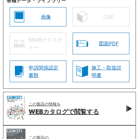
各種データ・ライブラリー
画像
CAD
BIM用テクスチ
図面PDF
ャー
申請関係認定
施工・取扱説
書類
明書
この製品の情報を
WEBカタログで
閲覧する
この製品の