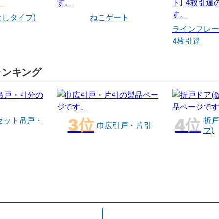
なしタイプ)
ねこゲート
ラインフレー
4枚引違
ランキング
セット吊戸・
折戸
巾広引戸・片引
プ)