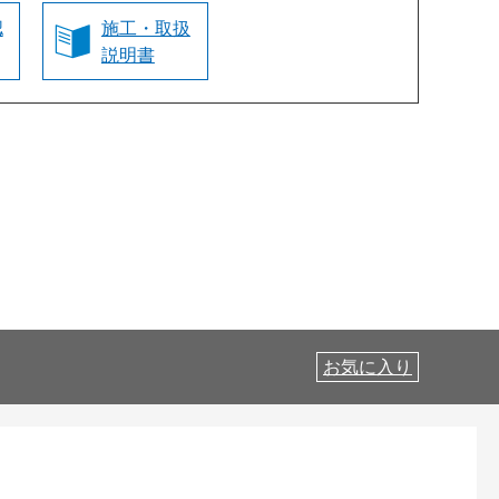
認
施工・取扱
説明書
お気に入り