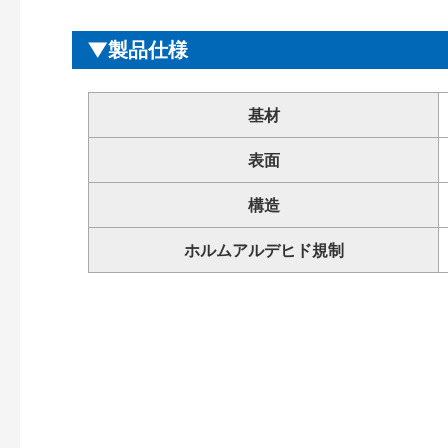
製品仕様
基材
表面
構造
ホルムアルデヒド規制