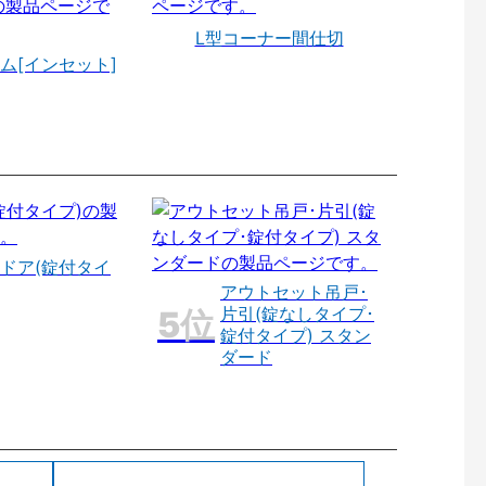
L型コーナー間仕切
ム[インセット]
ドア(錠付タイ
アウトセット吊戸･
片引(錠なしタイプ･
錠付タイプ) スタン
ダード