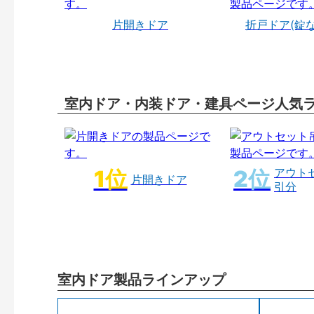
片開きドア
折戸ドア(錠
室内ドア・内装ドア・建具ページ人気
アウト
片開きドア
引分
室内ドア製品ラインアップ