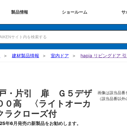
製品
情報
ショー
ルーム
サ
N
建材製品情報
室内ドア
hapia リビングドア 
戸・片引 扉 Ｇ５デザ
画像は該当品番
（該当品番以外
００高 〈ライトオーカ
クラクローズ付
25年6月発売の新製品をお勧めします。