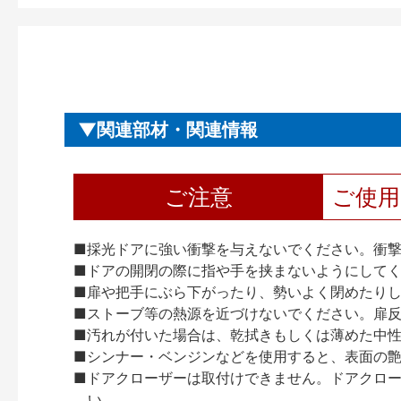
関連部材・関連情報
ご注意
ご使
■採光ドアに強い衝撃を与えないでください。衝
■ドアの開閉の際に指や手を挟まないようにして
■扉や把手にぶら下がったり、勢いよく閉めたり
■ストーブ等の熱源を近づけないでください。扉
■汚れが付いた場合は、乾拭きもしくは薄めた中
■シンナー・ベンジンなどを使用すると、表面の
■ドアクローザーは取付けできません。ドアクローザー
い。