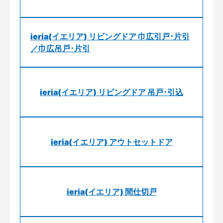
ieria(イエリア) リビングドア 巾広引戸･片引
／巾広吊戸･片引
ieria(イエリア) リビングドア 吊戸･引込
ieria(イエリア) アウトセットドア
ieria(イエリア) 間仕切戸