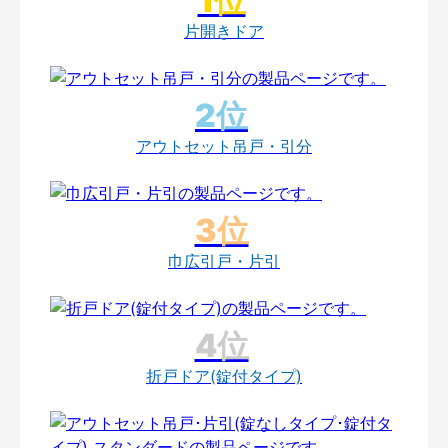
片開きドア
アウトセット吊戸・引分
巾広引戸・片引
折戸ドア(錠付タイプ)