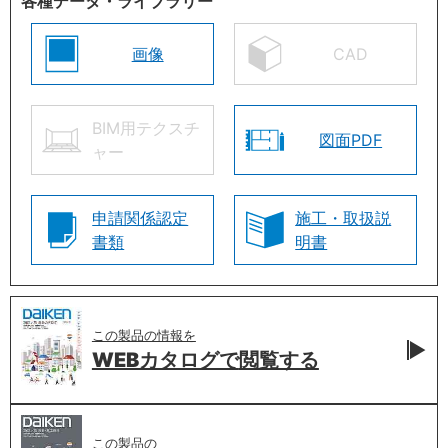
各種データ・ライブラリー
画像
CAD
BIM用テクスチ
図面PDF
ャー
申請関係認定
施工・取扱説
書類
明書
この製品の情報を
WEBカタログで
閲覧する
この製品の