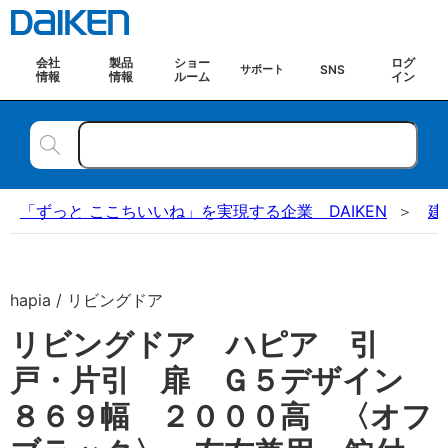
会社
製品
ショー
ログ
SNS
サポート
情報
情報
ルーム
イン
「ずっと ここちいいね」を実現する企業 DAIKEN
建
hapia / リビングドア
リビングドア ハピア 引
戸・片引 扉 Ｇ５デザイン
８６９幅 ２０００高 〈オフ