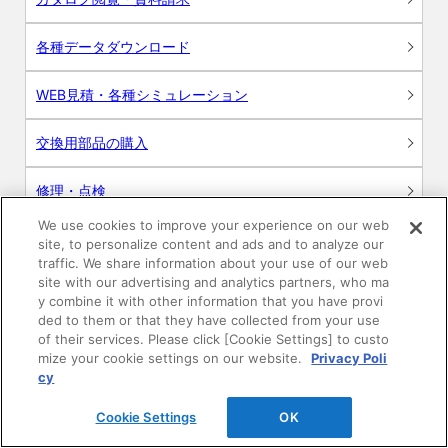
各種データダウンロード
WEB見積・各種シミュレーション
交換用部品の購入
修理・点検
We use cookies to improve your experience on our web
お問い合わせ
site, to personalize content and ads and to analyze our
traffic. We share information about your use of our web
ログイン
site with our advertising and analytics partners, who ma
y combine it with other information that you have provi
ded to them or that they have collected from your use
建築・設計関係者様向けサイト
of their services. Please click [Cookie Settings] to custo
mize your cookie settings on our website.
Privacy Poli
ユーザー登録サービス
cy
Cookie Settings
OK
WEB見積システム