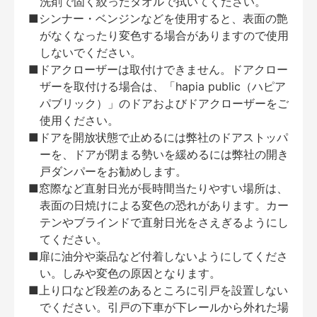
洗剤で固く絞ったタオルで拭いてください。
■シンナー・ベンジンなどを使用すると、表面の艶
がなくなったり変色する場合がありますので使用
しないでください。
■ドアクローザーは取付けできません。ドアクロー
ザーを取付ける場合は、「hapia public（ハピア
パブリック）」のドアおよびドアクローザーをご
使用ください。
■ドアを開放状態で止めるには弊社のドアストッパ
ーを、ドアが閉まる勢いを緩めるには弊社の開き
戸ダンパーをお勧めします。
■窓際など直射日光が長時間当たりやすい場所は、
表面の日焼けによる変色の恐れがあります。カー
テンやブラインドで直射日光をさえぎるようにし
てください。
■扉に油分や薬品など付着しないようにしてくださ
い。しみや変色の原因となります。
■上り口など段差のあるところに引戸を設置しない
でください。引戸の下車が下レールから外れた場