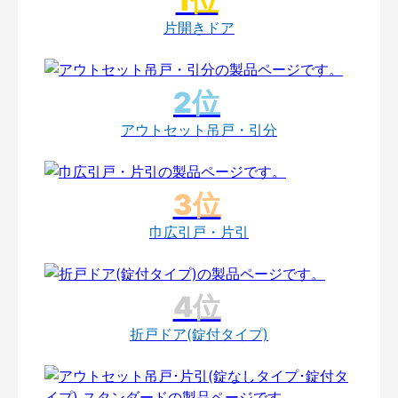
片開きドア
アウトセット吊戸・引分
巾広引戸・片引
折戸ドア(錠付タイプ)