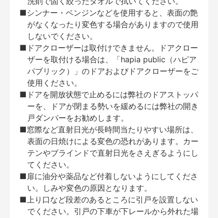
洗剤で固く絞ったタオルで拭いてください。
■シンナー・ベンジンなどを使用すると、表面の艶
がなくなったり変色する場合がありますので使用
しないでください。
■ドアクローザーは取付けできません。ドアクロー
ザーを取付ける場合は、「hapia public（ハピア
パブリック）」のドアおよびドアクローザーをご
使用ください。
■ドアを開放状態で止めるには弊社のドアストッパ
ーを、ドアが閉まる勢いを緩めるには弊社の開き
戸ダンパーをお勧めします。
■窓際など直射日光が長時間当たりやすい場所は、
表面の日焼けによる変色の恐れがあります。カー
テンやブラインドで直射日光をさえぎるようにし
てください。
■扉に油分や薬品など付着しないようにしてくださ
い。しみや変色の原因となります。
■上り口など段差のあるところに引戸を設置しない
でください。引戸の下車が下レールから外れた場