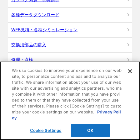
各種データダウンロード
WEB見積・各種シミュレーション
交換用部品の購入
修理・点検
We use cookies to improve your experience on our web
お問い合わせ
site, to personalize content and ads and to analyze our
traffic. We share information about your use of our web
ログイン
site with our advertising and analytics partners, who ma
y combine it with other information that you have provi
ded to them or that they have collected from your use
建築・設計関係者様向けサイト
of their services. Please click [Cookie Settings] to custo
mize your cookie settings on our website.
Privacy Poli
ユーザー登録サービス
cy
Cookie Settings
OK
WEB見積システム