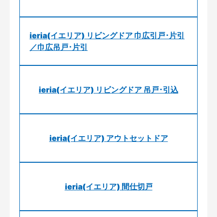
ieria(イエリア) リビングドア 巾広引戸･片引
／巾広吊戸･片引
ieria(イエリア) リビングドア 吊戸･引込
ieria(イエリア) アウトセットドア
ieria(イエリア) 間仕切戸