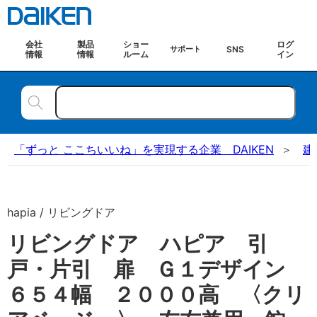
会社
製品
ショー
ログ
SNS
サポート
情報
情報
ルーム
イン
「ずっと ここちいいね」を実現する企業 DAIKEN
建
hapia / リビングドア
リビングドア ハピア 引
戸・片引 扉 Ｇ１デザイン
６５４幅 ２０００高 〈クリ