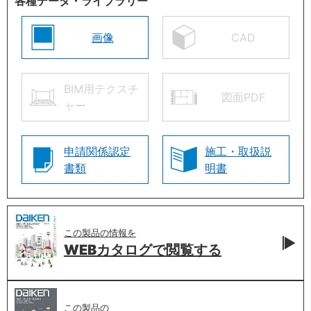
各種データ・ライブラリー
画像
CAD
BIM用テクスチ
図面PDF
ャー
申請関係認定
施工・取扱説
書類
明書
この製品の情報を
WEBカタログで
閲覧する
この製品の