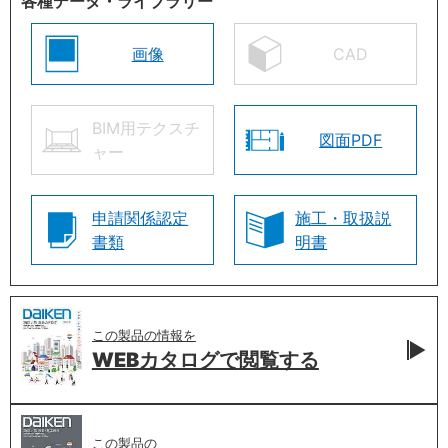
各種データ・ライブラリー
画像
CAD
BIM用テクスチ
図面PDF
ャー
申請関係認定
施工・取扱説
書類
明書
この製品の情報を
WEBカタログで
閲覧する
この製品の