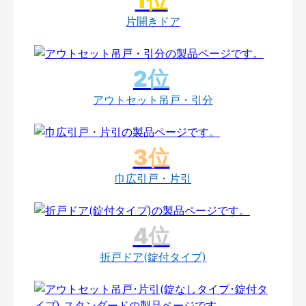
片開きドア
アウトセット吊戸・引分
巾広引戸・片引
折戸ドア(錠付タイプ)