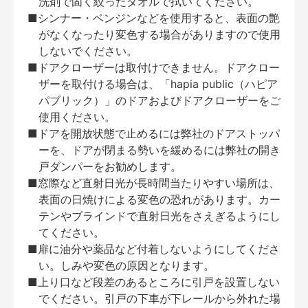
洗剤で固く絞ったタオルで拭いてください。
■シンナー・ベンジンなどを使用すると、表面の艶
がなくなったり変色する場合がありますので使用
しないでください。
■ドアクローザーは取付けできません。ドアクロー
ザーを取付ける場合は、「hapia public（ハピア
パブリック）」のドアおよびドアクローザーをご
使用ください。
■ドアを開放状態で止めるには弊社のドアストッパ
ーを、ドアが閉まる勢いを緩めるには弊社の開き
戸ダンパーをお勧めします。
■窓際など直射日光が長時間当たりやすい場所は、
表面の日焼けによる変色の恐れがあります。カー
テンやブラインドで直射日光をさえぎるようにし
てください。
■扉に油分や薬品など付着しないようにしてくださ
い。しみや変色の原因となります。
■上り口など段差のあるところに引戸を設置しない
でください。引戸の下車が下レールから外れた場