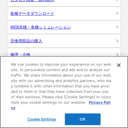
各種データダウンロード
WEB見積・各種シミュレーション
交換用部品の購入
修理・点検
We use cookies to improve your experience on our web
お問い合わせ
site, to personalize content and ads and to analyze our
traffic. We share information about your use of our web
ログイン
site with our advertising and analytics partners, who ma
y combine it with other information that you have provi
ded to them or that they have collected from your use
建築・設計関係者様向けサイト
of their services. Please click [Cookie Settings] to custo
mize your cookie settings on our website.
Privacy Poli
ユーザー登録サービス
cy
Cookie Settings
OK
WEB見積システム