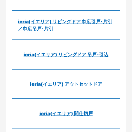
ieria(イエリア) リビングドア 巾広引戸･片引
／巾広吊戸･片引
ieria(イエリア) リビングドア 吊戸･引込
ieria(イエリア) アウトセットドア
ieria(イエリア) 間仕切戸