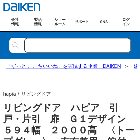
会社
製品
ショー
ログ
SNS
サポート
情報
情報
ルーム
イン
「ずっと ここちいいね」を実現する企業 DAIKEN
建
hapia / リビングドア
リビングドア ハピア 引
戸・片引 扉 Ｇ１デザイン
５９４幅 ２０００高 〈トー