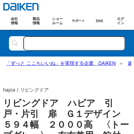
会社
製品
ショー
ログ
SNS
サポート
情報
情報
ルーム
イン
「ずっと ここちいいね」を実現する企業 DAIKEN
建
hapia / リビングドア
リビングドア ハピア 引
戸・片引 扉 Ｇ１デザイン
５９４幅 ２０００高 〈トー