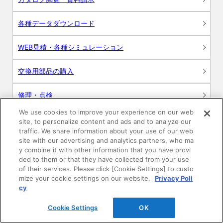
各種データダウンロード
WEB見積・各種シミュレーション
交換用部品の購入
修理・点検
We use cookies to improve your experience on our web
お問い合わせ
site, to personalize content and ads and to analyze our
traffic. We share information about your use of our web
ログイン
site with our advertising and analytics partners, who ma
y combine it with other information that you have provi
ded to them or that they have collected from your use
建築・設計関係者様向けサイト
of their services. Please click [Cookie Settings] to custo
mize your cookie settings on our website.
Privacy Poli
ユーザー登録サービス
cy
Cookie Settings
OK
WEB見積システム