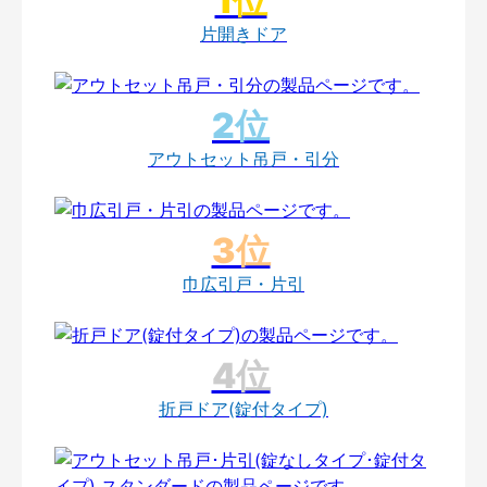
片開きドア
アウトセット吊戸・引分
巾広引戸・片引
折戸ドア(錠付タイプ)