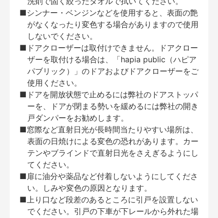
洗剤で固く絞ったタオルで拭いてください。
■シンナー・ベンジンなどを使用すると、表面の艶
がなくなったり変色する場合がありますので使用
しないでください。
■ドアクローザーは取付けできません。ドアクロー
ザーを取付ける場合は、「hapia public（ハピア
パブリック）」のドアおよびドアクローザーをご
使用ください。
■ドアを開放状態で止めるには弊社のドアストッパ
ーを、ドアが閉まる勢いを緩めるには弊社の開き
戸ダンパーをお勧めします。
■窓際など直射日光が長時間当たりやすい場所は、
表面の日焼けによる変色の恐れがあります。カー
テンやブラインドで直射日光をさえぎるようにし
てください。
■扉に油分や薬品など付着しないようにしてくださ
い。しみや変色の原因となります。
■上り口など段差のあるところに引戸を設置しない
でください。引戸の下車が下レールから外れた場