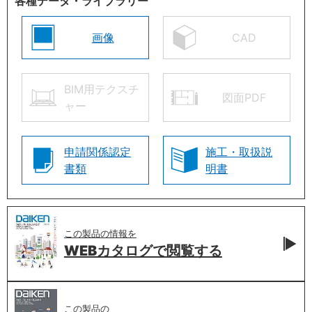
各種データ・ライブラリー
画像
CAD
BIM用テクスチ
図面PDF
ャー
申請関係認定
施工・取扱説
書類
明書
この製品の情報を
WEBカタログで
閲覧する
この製品の