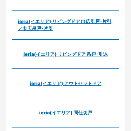
ieria(イエリア) リビングドア 巾広引戸･片引
／巾広吊戸･片引
ieria(イエリア) リビングドア 吊戸･引込
ieria(イエリア) アウトセットドア
ieria(イエリア) 間仕切戸