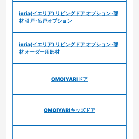
ieria(イエリア) リビングドア オプション･部
材 引戸･吊戸オプション
ieria(イエリア) リビングドア オプション･部
材 オーダー用部材
OMOIYARIドア
OMOIYARIキッズドア