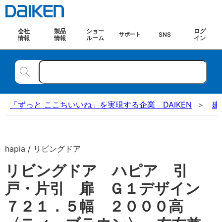
会社
製品
ショー
ログ
SNS
サポート
情報
情報
ルーム
イン
「ずっと ここちいいね」を実現する企業 DAIKEN
建
hapia / リビングドア
リビングドア ハピア 引
戸・片引 扉 Ｇ１デザイン
７２１．５幅 ２０００高