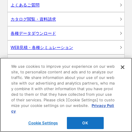
よくあるご質問
カタログ閲覧・資料請求
各種データダウンロード
WEB見積・各種シミュレーション
交換用部品の購入
We use cookies to improve your experience on our web
site, to personalize content and ads and to analyze our
修理・点検
traffic. We share information about your use of our web
site with our advertising and analytics partners, who ma
y combine it with other information that you have provi
お問い合わせ
ded to them or that they have collected from your use
of their services. Please click [Cookie Settings] to custo
ログイン
mize your cookie settings on our website.
Privacy Poli
cy
建築・設計関係者様向けサイト
Cookie Settings
OK
ユーザー登録サービス