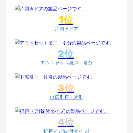
片開きドア
アウトセット吊戸・引分
巾広引戸・片引
折戸ドア(錠付タイプ)