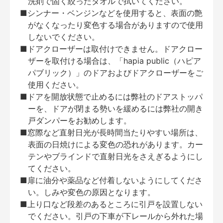
洗剤で固く絞ったタオルで拭いてください。
■シンナー・ベンジンなどを使用すると、表面の艶
がなくなったり変色する場合がありますので使用
しないでください。
■ドアクローザーは取付けできません。ドアクロー
ザーを取付ける場合は、「hapia public（ハピア
パブリック）」のドアおよびドアクローザーをご
使用ください。
■ドアを開放状態で止めるには弊社のドアストッパ
ーを、ドアが閉まる勢いを緩めるには弊社の開き
戸ダンパーをお勧めします。
■窓際など直射日光が長時間当たりやすい場所は、
表面の日焼けによる変色の恐れがあります。カー
テンやブラインドで直射日光をさえぎるようにし
てください。
■扉に油分や薬品など付着しないようにしてくださ
い。しみや変色の原因となります。
■上り口など段差のあるところに引戸を設置しない
でください。引戸の下車が下レールから外れた場