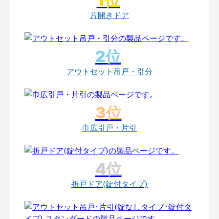
片開きドア
アウトセット吊戸・引分
巾広引戸・片引
折戸ドア(錠付タイプ)