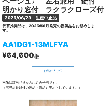
ベージュ〉 左右兼用 錠付
明かり窓付 ラクラクローズ付
2025/06/23　生産中止品
代替推奨品は、2025年6月発売の新製品をお勧めしま
す。
AA1DG1-13MLFYA
¥64,600
梱
お気に入り
画像は該当品番を含む組合せ例です。
（該当品番以外の製品・部品も表示されています。）