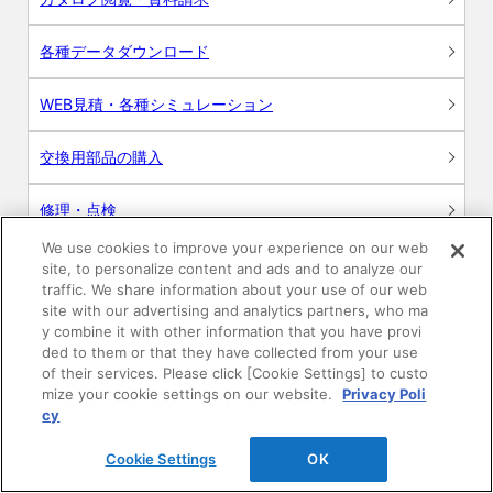
各種データダウンロード
WEB見積・各種シミュレーション
交換用部品の購入
修理・点検
We use cookies to improve your experience on our web
お問い合わせ
site, to personalize content and ads and to analyze our
traffic. We share information about your use of our web
ログイン
site with our advertising and analytics partners, who ma
y combine it with other information that you have provi
ded to them or that they have collected from your use
建築・設計関係者様向けサイト
of their services. Please click [Cookie Settings] to custo
mize your cookie settings on our website.
Privacy Poli
ユーザー登録サービス
cy
Cookie Settings
OK
WEB見積システム