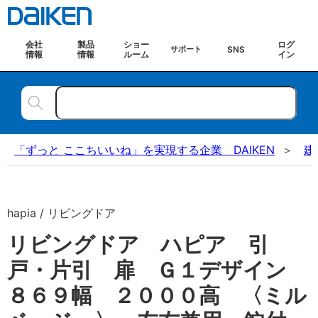
会社
製品
ショー
ログ
SNS
サポート
情報
情報
ルーム
イン
「ずっと ここちいいね」を実現する企業 DAIKEN
建
hapia / リビングドア
リビングドア ハピア 引
戸・片引 扉 Ｇ１デザイン
８６９幅 ２０００高 〈ミル