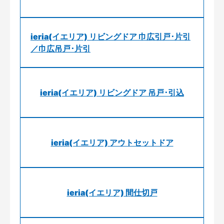
ieria(イエリア) リビングドア 巾広引戸･片引
／巾広吊戸･片引
ieria(イエリア) リビングドア 吊戸･引込
ieria(イエリア) アウトセットドア
ieria(イエリア) 間仕切戸