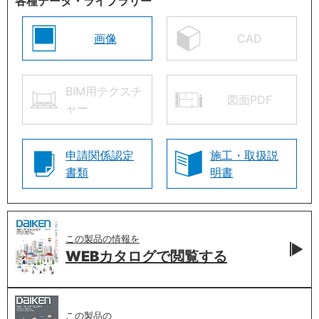
各種データ・ライブラリー
画像
CAD
BIM用テクスチ
図面PDF
ャー
申請関係認定
施工・取扱説
書類
明書
この製品の情報を
WEBカタログで
閲覧する
この製品の