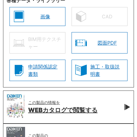
各種データ・ライブラリー
画像
CAD
BIM用テクスチ
図面PDF
ャー
申請関係認定
施工・取扱説
書類
明書
この製品の情報を
WEBカタログで
閲覧する
この製品の