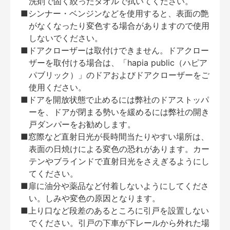
洗剤で固く絞ったタオルで拭いてください。
■シンナー・ベンジンなどを使用すると、表面の艶
がなくなったり変色する場合がありますので使用
しないでください。
■ドアクローザーは取付けできません。ドアクロー
ザーを取付ける場合は、「hapia public（ハピア
パブリック）」のドアおよびドアクローザーをご
使用ください。
■ドアを開放状態で止めるには弊社のドアストッパ
ーを、ドアが閉まる勢いを緩めるには弊社の開き
戸ダンパーをお勧めします。
■窓際など直射日光が長時間当たりやすい場所は、
表面の日焼けによる変色の恐れがあります。カー
テンやブラインドで直射日光をさえぎるようにし
てください。
■扉に油分や薬品など付着しないようにしてくださ
い。しみや変色の原因となります。
■上り口など段差のあるところに引戸を設置しない
でください。引戸の下車が下レールから外れた場