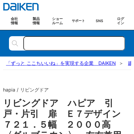
会社
製品
ショー
ログ
SNS
サポート
情報
情報
ルーム
イン
「ずっと ここちいいね」を実現する企業 DAIKEN
建
hapia / リビングドア
リビングドア ハピア 引
戸・片引 扉 Ｅ７デザイン
７２１．５幅 ２０００高