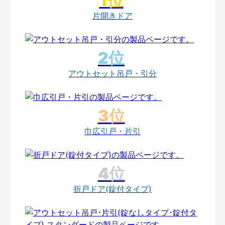
片開きドア
アウトセット吊戸・引分
巾広引戸・片引
折戸ドア(錠付タイプ)