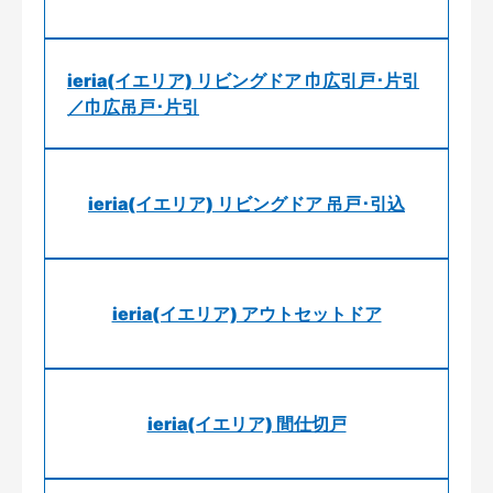
ieria(イエリア) リビングドア 巾広引戸･片引
／巾広吊戸･片引
ieria(イエリア) リビングドア 吊戸･引込
ieria(イエリア) アウトセットドア
ieria(イエリア) 間仕切戸