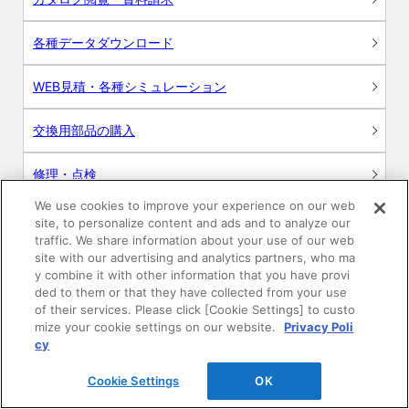
各種データダウンロード
WEB見積・各種シミュレーション
交換用部品の購入
修理・点検
We use cookies to improve your experience on our web
お問い合わせ
site, to personalize content and ads and to analyze our
traffic. We share information about your use of our web
ログイン
site with our advertising and analytics partners, who ma
y combine it with other information that you have provi
ded to them or that they have collected from your use
建築・設計関係者様向けサイト
of their services. Please click [Cookie Settings] to custo
mize your cookie settings on our website.
Privacy Poli
ユーザー登録サービス
cy
Cookie Settings
OK
WEB見積システム