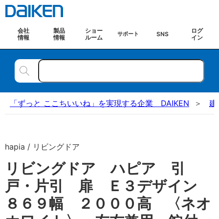
会社
製品
ショー
ログ
SNS
サポート
情報
情報
ルーム
イン
「ずっと ここちいいね」を実現する企業 DAIKEN
建
hapia / リビングドア
リビングドア ハピア 引
戸・片引 扉 Ｅ３デザイン
８６９幅 ２０００高 〈ネオ