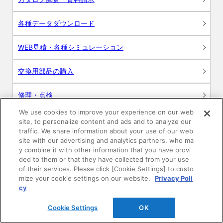
各種データダウンロード
WEB見積・各種シミュレーション
交換用部品の購入
修理・点検
We use cookies to improve your experience on our web
お問い合わせ
site, to personalize content and ads and to analyze our
traffic. We share information about your use of our web
ログイン
site with our advertising and analytics partners, who ma
y combine it with other information that you have provi
ded to them or that they have collected from your use
建築・設計関係者様向けサイト
of their services. Please click [Cookie Settings] to custo
mize your cookie settings on our website.
Privacy Poli
ユーザー登録サービス
cy
Cookie Settings
OK
WEB見積システム