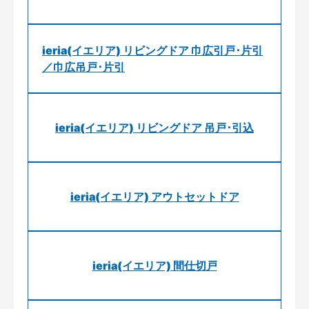
ieria(イエリア) リビングドア 巾広引戸･片引
／巾広吊戸･片引
ieria(イエリア) リビングドア 吊戸･引込
ieria(イエリア) アウトセットドア
ieria(イエリア) 間仕切戸