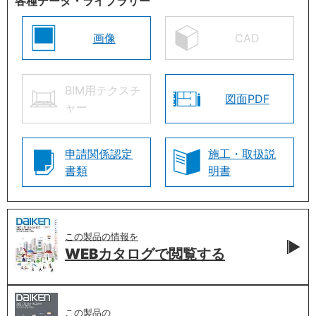
各種データ・ライブラリー
画像
CAD
BIM用テクスチ
図面PDF
ャー
申請関係認定
施工・取扱説
書類
明書
この製品の情報を
WEBカタログで
閲覧する
この製品の