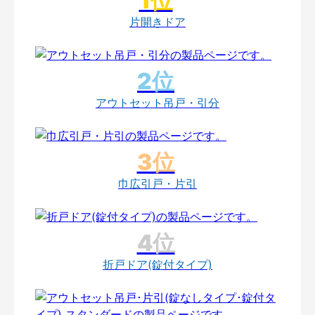
片開きドア
アウトセット吊戸・引分
巾広引戸・片引
折戸ドア(錠付タイプ)