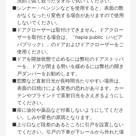
洗剤で固く絞ったタオルで拭いてください。
■シンナー・ベンジンなどを使用すると、表面の艶
がなくなったり変色する場合がありますので使用
しないでください。
■ドアクローザーは取付けできません。ドアクロー
ザーを取付ける場合は、「hapia public（ハピア
パブリック）」のドアおよびドアクローザーをご
使用ください。
■ドアを開放状態で止めるには弊社のドアストッパ
ーを、ドアが閉まる勢いを緩めるには弊社の開き
戸ダンパーをお勧めします。
■窓際など直射日光が長時間当たりやすい場所は、
表面の日焼けによる変色の恐れがあります。カー
テンやブラインドで直射日光をさえぎるようにし
てください。
■扉に油分や薬品など付着しないようにしてくださ
い。しみや変色の原因となります。
■上り口など段差のあるところに引戸を設置しない
でください。引戸の下車が下レールから外れた場