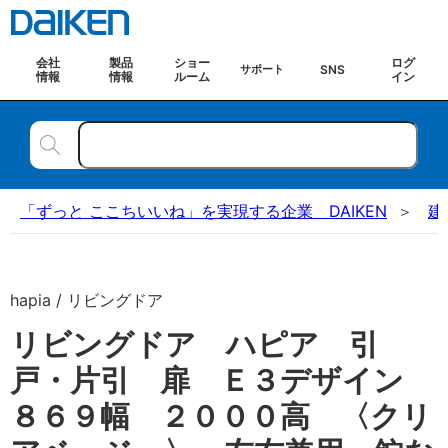
会社
製品
ショー
ログ
SNS
サポート
情報
情報
ルーム
イン
「ずっと ここちいいね」を実現する企業 DAIKEN
建
hapia / リビングドア
リビングドア ハピア 引
戸・片引 扉 Ｅ３デザイン
８６９幅 ２０００高 〈クリ