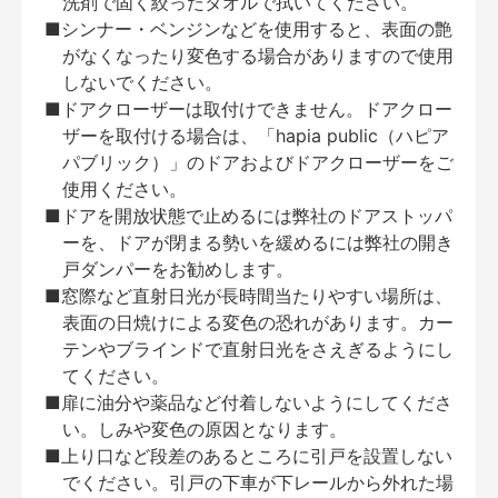
洗剤で固く絞ったタオルで拭いてください。
■シンナー・ベンジンなどを使用すると、表面の艶
がなくなったり変色する場合がありますので使用
しないでください。
■ドアクローザーは取付けできません。ドアクロー
ザーを取付ける場合は、「hapia public（ハピア
パブリック）」のドアおよびドアクローザーをご
使用ください。
■ドアを開放状態で止めるには弊社のドアストッパ
ーを、ドアが閉まる勢いを緩めるには弊社の開き
戸ダンパーをお勧めします。
■窓際など直射日光が長時間当たりやすい場所は、
表面の日焼けによる変色の恐れがあります。カー
テンやブラインドで直射日光をさえぎるようにし
てください。
■扉に油分や薬品など付着しないようにしてくださ
い。しみや変色の原因となります。
■上り口など段差のあるところに引戸を設置しない
でください。引戸の下車が下レールから外れた場