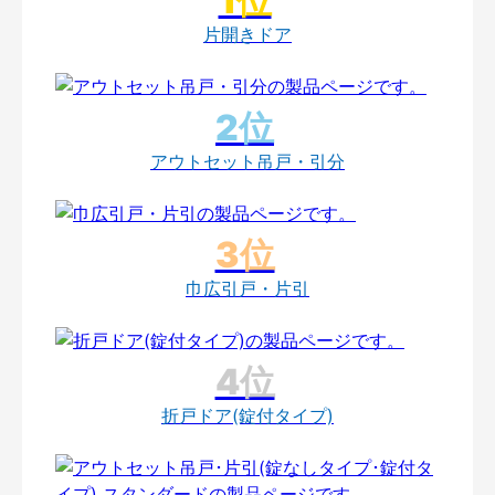
片開きドア
アウトセット吊戸・引分
巾広引戸・片引
折戸ドア(錠付タイプ)