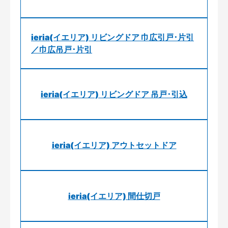
ieria(イエリア) リビングドア 巾広引戸･片引
／巾広吊戸･片引
ieria(イエリア) リビングドア 吊戸･引込
ieria(イエリア) アウトセットドア
ieria(イエリア) 間仕切戸