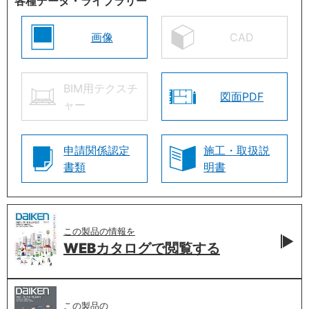
各種データ・ライブラリー
画像
CAD
BIM用テクスチ
図面PDF
ャー
申請関係認定
施工・取扱説
書類
明書
この製品の情報を
WEBカタログで
閲覧する
この製品の