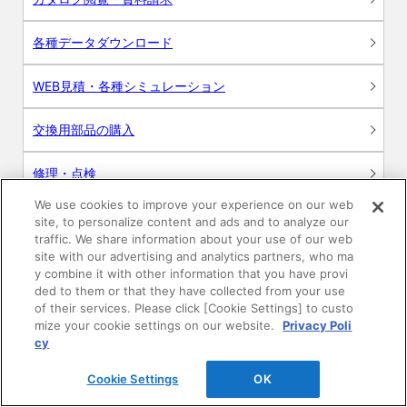
各種データダウンロード
WEB見積・各種シミュレーション
交換用部品の購入
修理・点検
We use cookies to improve your experience on our web
お問い合わせ
site, to personalize content and ads and to analyze our
traffic. We share information about your use of our web
ログイン
site with our advertising and analytics partners, who ma
y combine it with other information that you have provi
ded to them or that they have collected from your use
建築・設計関係者様向けサイト
of their services. Please click [Cookie Settings] to custo
mize your cookie settings on our website.
Privacy Poli
ユーザー登録サービス
cy
Cookie Settings
OK
WEB見積システム