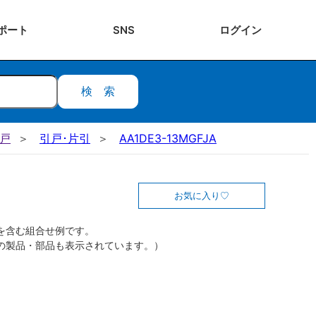
ポート
SNS
ログ
イン
検索
引戸
引戸･片引
AA1DE3-13MGFJA
お気に入り
を含む組合せ例です。
の製品・部品も表示されています。）