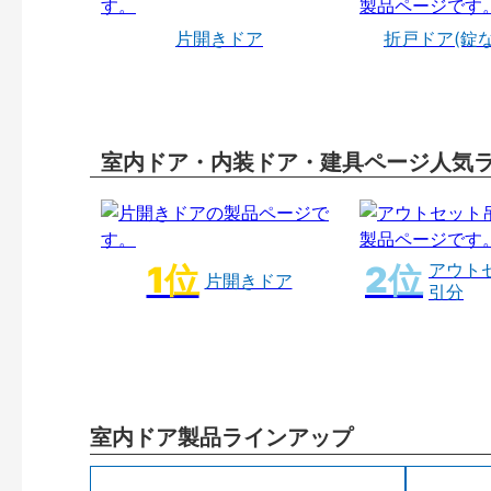
片開きドア
折戸ドア(錠
室内ドア・内装ドア・建具ページ人気
アウト
片開きドア
引分
室内ドア製品ラインアップ