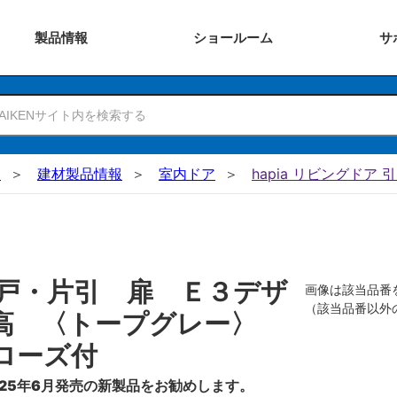
製品
情報
ショー
ルーム
サ
N
建材製品情報
室内ドア
hapia リビングドア 
戸・片引 扉 Ｅ３デザ
画像は該当品番
（該当品番以外
０高 〈トープグレー〉
ローズ付
25年6月発売の新製品をお勧めします。