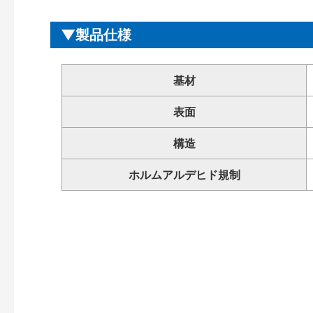
製品仕様
基材
表面
構造
ホルムアルデヒド規制