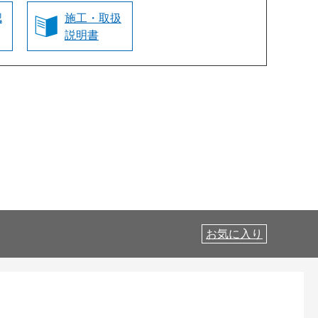
認
施工・取扱
説明書
お気に入り