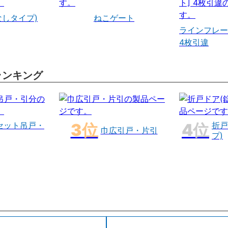
なしタイプ)
ねこゲート
ラインフレー
4枚引違
ランキング
セット吊戸・
折戸
巾広引戸・片引
プ)