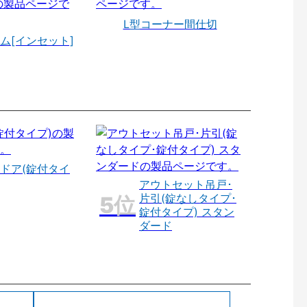
L型コーナー間仕切
ム[インセット]
ドア(錠付タイ
アウトセット吊戸･
片引(錠なしタイプ･
錠付タイプ) スタン
ダード