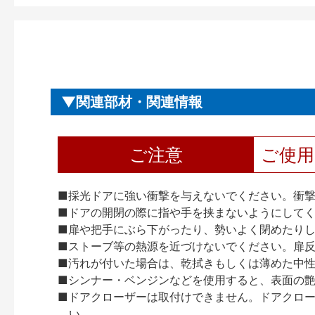
関連部材・関連情報
ご注意
ご使
■採光ドアに強い衝撃を与えないでください。衝
■ドアの開閉の際に指や手を挟まないようにして
■扉や把手にぶら下がったり、勢いよく閉めたり
■ストーブ等の熱源を近づけないでください。扉
■汚れが付いた場合は、乾拭きもしくは薄めた中
■シンナー・ベンジンなどを使用すると、表面の
■ドアクローザーは取付けできません。ドアクローザー
い。