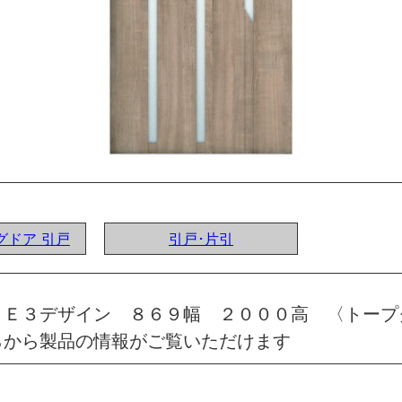
ングドア 引戸
引戸･片引
 Ｅ３デザイン ８６９幅 ２０００高 〈トープ
らから製品の情報がご覧いただけます