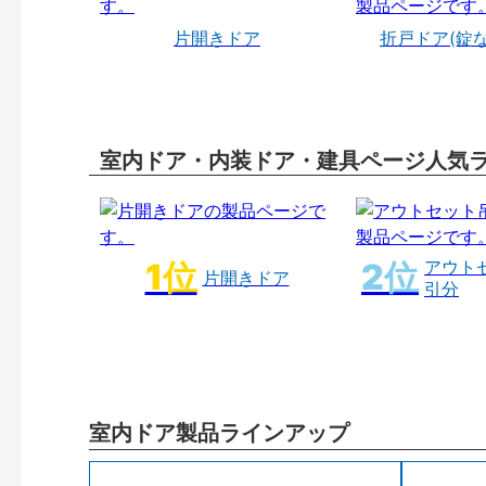
片開きドア
折戸ドア(錠
室内ドア・内装ドア・建具ページ人気
アウト
片開きドア
引分
室内ドア製品ラインアップ