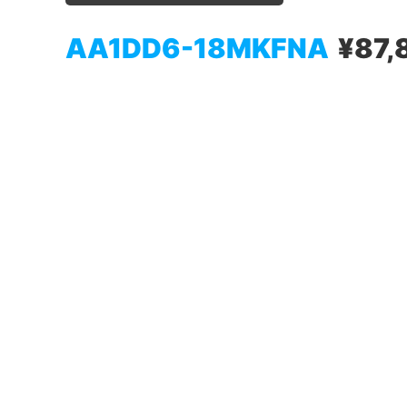
AA1DD6-18MKFNA
¥87,