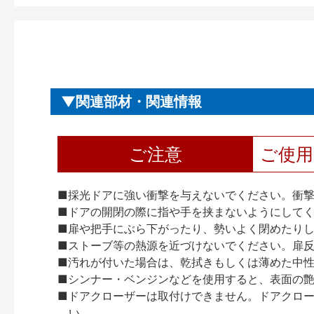
関連部材・関連情報
ご注意
ご使
■採光ドアに強い衝撃を与えないでください。衝
■ドアの開閉の際に指や手を挟まないようにして
■扉や把手にぶら下がったり、勢いよく閉めたり
■ストーブ等の熱源を近づけないでください。扉
■汚れが付いた場合は、乾拭きもしくは薄めた中
■シンナー・ベンジンなどを使用すると、表面の
■ドアクローザーは取付けできません。ドアクローザー
い。