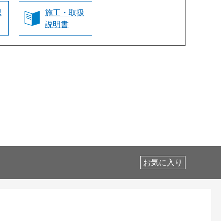
認
施工・取扱
説明書
お気に入り