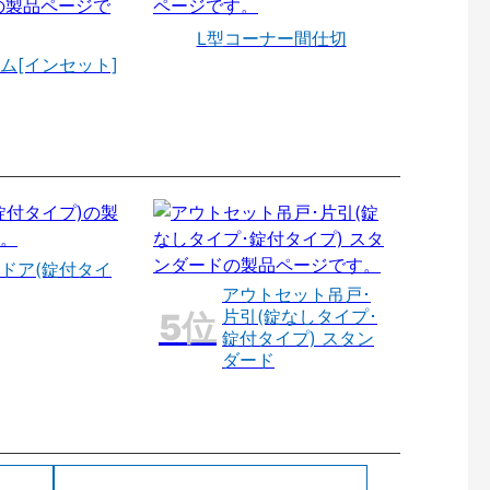
L型コーナー間仕切
ム[インセット]
ドア(錠付タイ
アウトセット吊戸･
片引(錠なしタイプ･
錠付タイプ) スタン
ダード