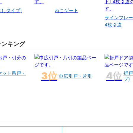
なしタイプ)
ねこゲート
ラインフレー
4枚引違
ランキング
セット吊戸・
折戸
巾広引戸・片引
プ)