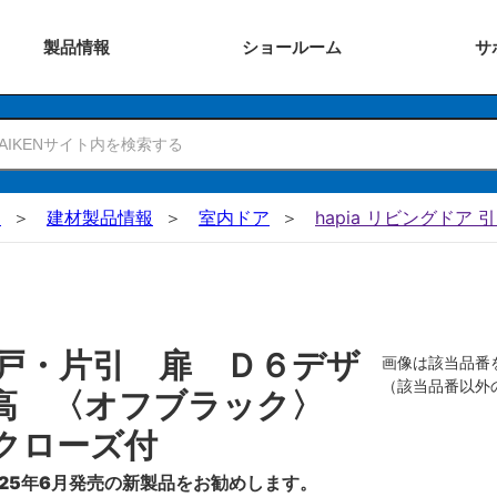
製品
情報
ショー
ルーム
サ
N
建材製品情報
室内ドア
hapia リビングドア 
戸・片引 扉 Ｄ６デザ
画像は該当品番
（該当品番以外
０高 〈オフブラック〉
クローズ付
25年6月発売の新製品をお勧めします。