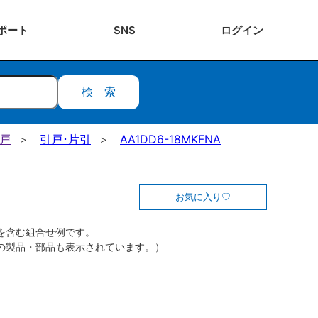
ポート
SNS
ログ
イン
検索
引戸
引戸･片引
AA1DD6-18MKFNA
お気に入り
を含む組合せ例です。
の製品・部品も表示されています。）