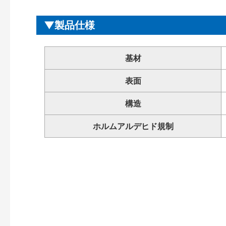
製品仕様
基材
表面
構造
ホルムアルデヒド規制