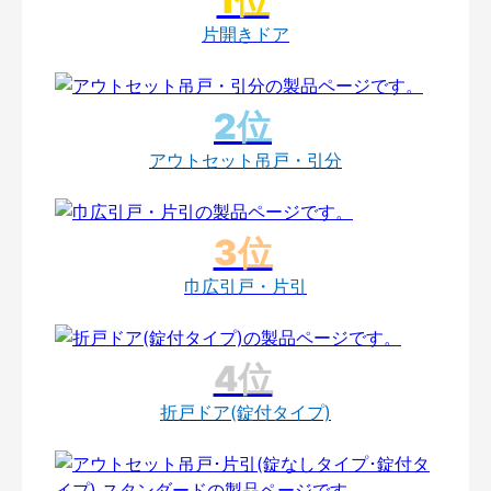
片開きドア
アウトセット吊戸・引分
巾広引戸・片引
折戸ドア(錠付タイプ)