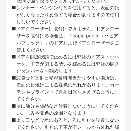
洗剤で固く絞ったタオルで拭いてください。
■シンナー・ベンジンなどを使用すると、表面の艶
がなくなったり変色する場合がありますので使用
しないでください。
■ドアクローザーは取付けできません。ドアクロー
ザーを取付ける場合は、「hapia public（ハピア
パブリック）」のドアおよびドアクローザーをご
使用ください。
■ドアを開放状態で止めるには弊社のドアストッパ
ーを、ドアが閉まる勢いを緩めるには弊社の開き
戸ダンパーをお勧めします。
■窓際など直射日光が長時間当たりやすい場所は、
表面の日焼けによる変色の恐れがあります。カー
テンやブラインドで直射日光をさえぎるようにし
てください。
■扉に油分や薬品など付着しないようにしてくださ
い。しみや変色の原因となります。
■上り口など段差のあるところに引戸を設置しない
でください。引戸の下車が下レールから外れた場