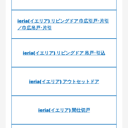
ieria(イエリア) リビングドア 巾広引戸･片引
／巾広吊戸･片引
ieria(イエリア) リビングドア 吊戸･引込
ieria(イエリア) アウトセットドア
ieria(イエリア) 間仕切戸