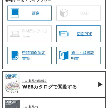
各種データ・ライブラリー
画像
CAD
BIM用テクスチ
図面PDF
ャー
申請関係認定
施工・取扱説
書類
明書
この製品の情報を
WEBカタログで
閲覧する
この製品の