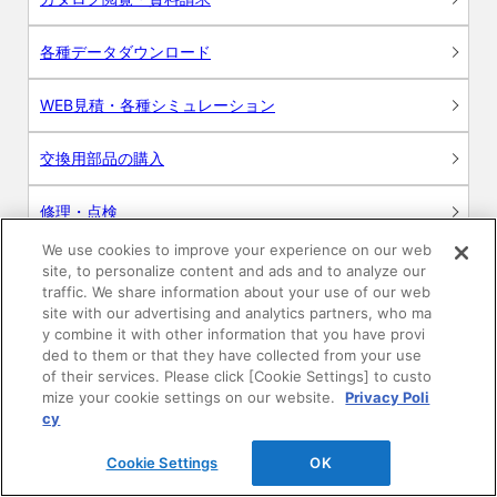
各種データダウンロード
WEB見積・各種シミュレーション
交換用部品の購入
修理・点検
We use cookies to improve your experience on our web
お問い合わせ
site, to personalize content and ads and to analyze our
traffic. We share information about your use of our web
ログイン
site with our advertising and analytics partners, who ma
y combine it with other information that you have provi
ded to them or that they have collected from your use
建築・設計関係者様向けサイト
of their services. Please click [Cookie Settings] to custo
mize your cookie settings on our website.
Privacy Poli
ユーザー登録サービス
cy
Cookie Settings
OK
WEB見積システム