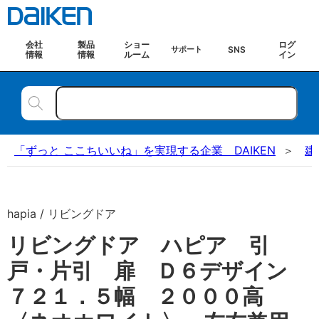
会社
製品
ショー
ログ
SNS
サポート
情報
情報
ルーム
イン
「ずっと ここちいいね」を実現する企業 DAIKEN
建
hapia / リビングドア
リビングドア ハピア 引
戸・片引 扉 Ｄ６デザイン
７２１．５幅 ２０００高