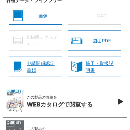
各種データ・ライブラリー
画像
CAD
BIM用テクスチ
図面PDF
ャー
申請関係認定
施工・取扱説
書類
明書
この製品の情報を
WEBカタログで
閲覧する
この製品の