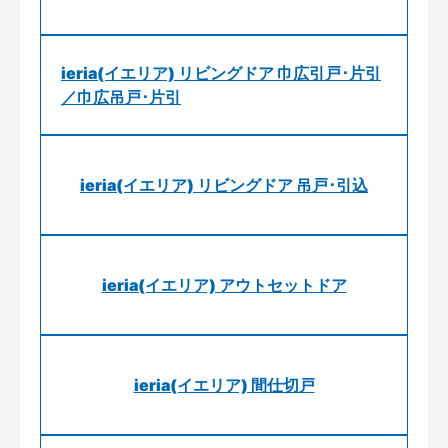
ieria(イエリア) リビングドア 巾広引戸･片引
／巾広吊戸･片引
ieria(イエリア) リビングドア 吊戸･引込
ieria(イエリア) アウトセットドア
ieria(イエリア) 間仕切戸