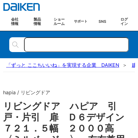
会社
製品
ショー
ログ
SNS
サポート
情報
情報
ルーム
イン
「ずっと ここちいいね」を実現する企業 DAIKEN
建
hapia / リビングドア
リビングドア ハピア 引
戸・片引 扉 Ｄ６デザイン
７２１．５幅 ２０００高