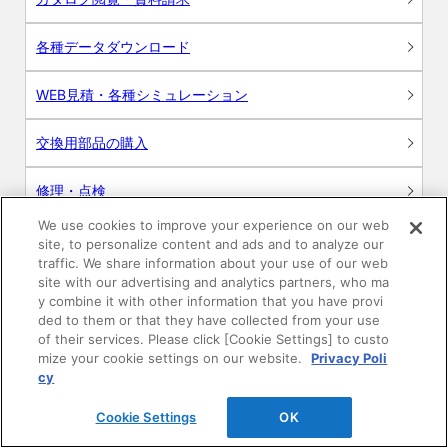
各種データダウンロード
WEB見積・各種シミュレーション
交換用部品の購入
修理・点検
We use cookies to improve your experience on our web
お問い合わせ
site, to personalize content and ads and to analyze our
traffic. We share information about your use of our web
ログイン
site with our advertising and analytics partners, who ma
y combine it with other information that you have provi
ded to them or that they have collected from your use
建築・設計関係者様向けサイト
of their services. Please click [Cookie Settings] to custo
mize your cookie settings on our website.
Privacy Poli
ユーザー登録サービス
cy
Cookie Settings
OK
WEB見積システム