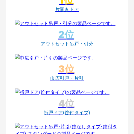
片開きドア
アウトセット吊戸・引分
巾広引戸・片引
折戸ドア(錠付タイプ)