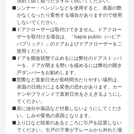
洗剤で固く絞ったタオルで拭いてください。
■シンナー・ベンジンなどを使用すると、表面の艶
がなくなったり変色する場合がありますので使用
しないでください。
■ドアクローザーは取付けできません。ドアクロー
ザーを取付ける場合は、「hapia public（ハピア
パブリック）」のドアおよびドアクローザーをご
使用ください。
■ドアを開放状態で止めるには弊社のドアストッパ
ーを、ドアが閉まる勢いを緩めるには弊社の開き
戸ダンパーをお勧めします。
■窓際など直射日光が長時間当たりやすい場所は、
表面の日焼けによる変色の恐れがあります。カー
テンやブラインドで直射日光をさえぎるようにし
てください。
■扉に油分や薬品など付着しないようにしてくださ
い。しみや変色の原因となります。
■上り口など段差のあるところに引戸を設置しない
でください。引戸の下車が下レールから外れた場