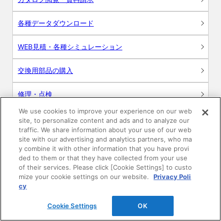
各種データダウンロード
WEB見積・各種シミュレーション
交換用部品の購入
修理・点検
We use cookies to improve your experience on our web
お問い合わせ
site, to personalize content and ads and to analyze our
traffic. We share information about your use of our web
ログイン
site with our advertising and analytics partners, who ma
y combine it with other information that you have provi
ded to them or that they have collected from your use
建築・設計関係者様向けサイト
of their services. Please click [Cookie Settings] to custo
mize your cookie settings on our website.
Privacy Poli
ユーザー登録サービス
cy
Cookie Settings
OK
WEB見積システム