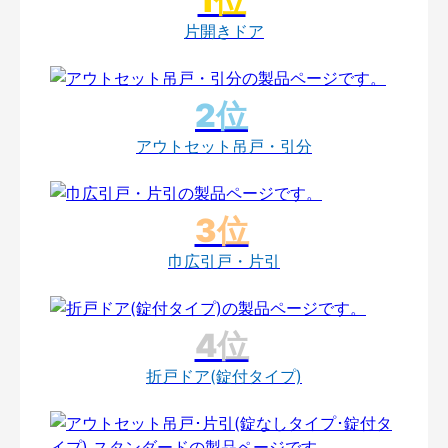
片開きドア
アウトセット吊戸・引分
巾広引戸・片引
折戸ドア(錠付タイプ)