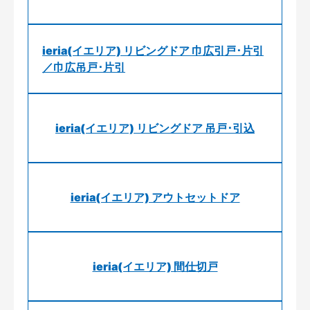
ieria(イエリア) リビングドア 巾広引戸･片引
／巾広吊戸･片引
ieria(イエリア) リビングドア 吊戸･引込
ieria(イエリア) アウトセットドア
ieria(イエリア) 間仕切戸