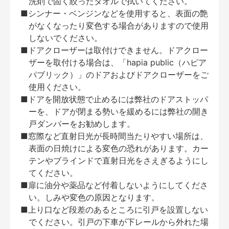
洗剤で固く絞ったタオルで拭いてください。
■シンナー・ベンジンなどを使用すると、表面の艶
がなくなったり変色する場合がありますので使用
しないでください。
■ドアクローザーは取付けできません。ドアクロー
ザーを取付ける場合は、「hapia public（ハピア
パブリック）」のドアおよびドアクローザーをご
使用ください。
■ドアを開放状態で止めるには弊社のドアストッパ
ーを、ドアが閉まる勢いを緩めるには弊社の開き
戸ダンパーをお勧めします。
■窓際など直射日光が長時間当たりやすい場所は、
表面の日焼けによる変色の恐れがあります。カー
テンやブラインドで直射日光をさえぎるようにし
てください。
■扉に油分や薬品など付着しないようにしてくださ
い。しみや変色の原因となります。
■上り口など段差のあるところに引戸を設置しない
でください。引戸の下車が下レールから外れた場