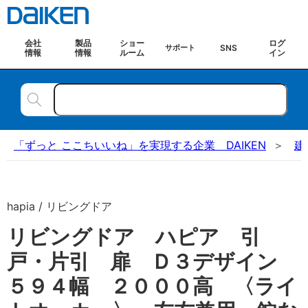
会社
製品
ショー
ログ
SNS
サポート
情報
情報
ルーム
イン
「ずっと ここちいいね」を実現する企業 DAIKEN
建
hapia / リビングドア
リビングドア ハピア 引
戸・片引 扉 Ｄ３デザイン
５９４幅 ２０００高 〈ライ