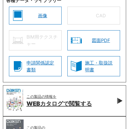
各種データ・ライブラリー
画像
CAD
BIM用テクスチ
図面PDF
ャー
申請関係認定
施工・取扱説
書類
明書
この製品の情報を
WEBカタログで
閲覧する
この製品の