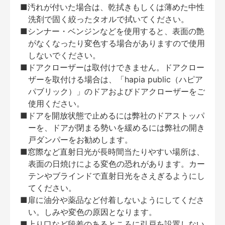
■汚れが付いた場合は、乾拭きもしくは薄めた中性
洗剤で固く絞ったタオルで拭いてください。
■シンナー・ベンジンなどを使用すると、表面の艶
がなくなったり変色する場合がありますので使用
しないでください。
■ドアクローザーは取付けできません。ドアクロー
ザーを取付ける場合は、「hapia public（ハピア
パブリック）」のドアおよびドアクローザーをご
使用ください。
■ドアを開放状態で止めるには弊社のドアストッパ
ーを、ドアが閉まる勢いを緩めるには弊社の開き
戸ダンパーをお勧めします。
■窓際など直射日光が長時間当たりやすい場所は、
表面の日焼けによる変色の恐れがあります。カー
テンやブラインドで直射日光をさえぎるようにし
てください。
■扉に油分や薬品など付着しないようにしてくださ
い。しみや変色の原因となります。
■上り口など段差のあるところに引戸を設置しない