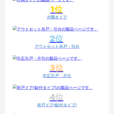
片開きドア
アウトセット吊戸・引分
巾広引戸・片引
折戸ドア(錠付タイプ)