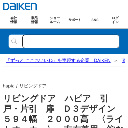
会社
製品
ショー
ログ
SNS
サポート
情報
情報
ルーム
イン
「ずっと ここちいいね」を実現する企業 DAIKEN
建
hapia / リビングドア
リビングドア ハピア 引
戸・片引 扉 Ｄ３デザイン
５９４幅 ２０００高 〈ライ