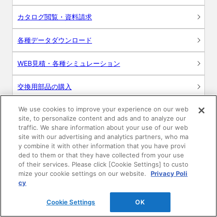
カタログ閲覧・資料請求
各種データダウンロード
WEB見積・各種シミュレーション
交換用部品の購入
We use cookies to improve your experience on our web
修理・点検
site, to personalize content and ads and to analyze our
traffic. We share information about your use of our web
お問い合わせ
site with our advertising and analytics partners, who ma
y combine it with other information that you have provi
ログイン
ded to them or that they have collected from your use
of their services. Please click [Cookie Settings] to custo
mize your cookie settings on our website.
Privacy Poli
建築・設計関係者様向けサイト
cy
ユーザー登録サービス
Cookie Settings
OK