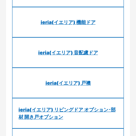
ieria(イエリア) 機能ドア
ieria(イエリア) 音配慮ドア
ieria(イエリア) 戸襖
ieria(イエリア) リビングドア オプション･部
材 開き戸オプション