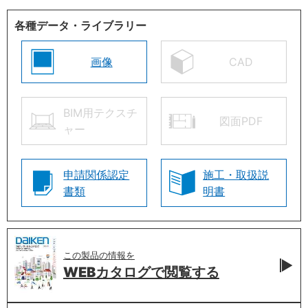
各種データ・ライブラリー
画像
CAD
BIM用テクスチ
図面PDF
ャー
申請関係認定
施工・取扱説
書類
明書
この製品の情報を
WEBカタログで
閲覧する