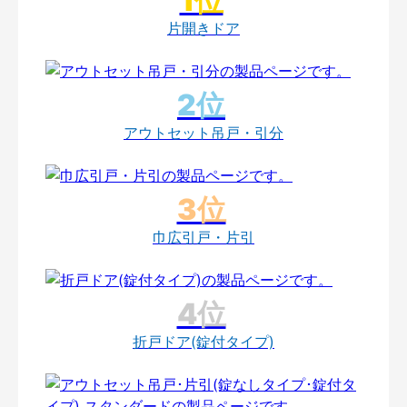
片開きドア
アウトセット吊戸・引分
巾広引戸・片引
折戸ドア(錠付タイプ)