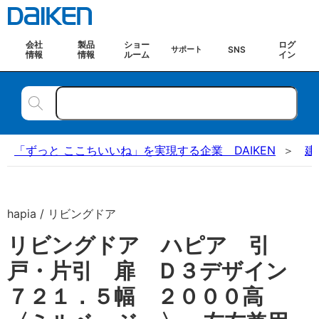
会社
製品
ショー
ログ
SNS
サポート
情報
情報
ルーム
イン
「ずっと ここちいいね」を実現する企業 DAIKEN
建
hapia / リビングドア
リビングドア ハピア 引
戸・片引 扉 Ｄ３デザイン
７２１．５幅 ２０００高