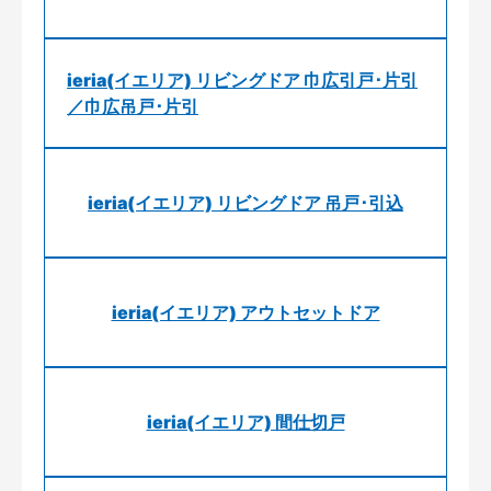
ieria(イエリア) リビングドア 巾広引戸･片引
／巾広吊戸･片引
ieria(イエリア) リビングドア 吊戸･引込
ieria(イエリア) アウトセットドア
ieria(イエリア) 間仕切戸