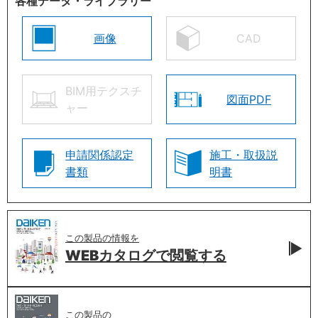
各種データ・ライブラリー
画像
CAD
BIM用テクスチ
図面PDF
ャー
申請関係認定
施工・取扱説
書類
明書
この製品の情報を
WEBカタログで
閲覧する
この製品の