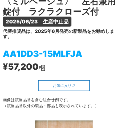
〈ミルベージュ〉 左右兼用
錠付 ラクラクローズ付
2025/06/23　生産中止品
代替推奨品は、2025年6月発売の新製品をお勧めしま
す。
AA1DD3-15MLFJA
¥57,200
梱
お気に入り
画像は該当品番を含む組合せ例です。
（該当品番以外の製品・部品も表示されています。）