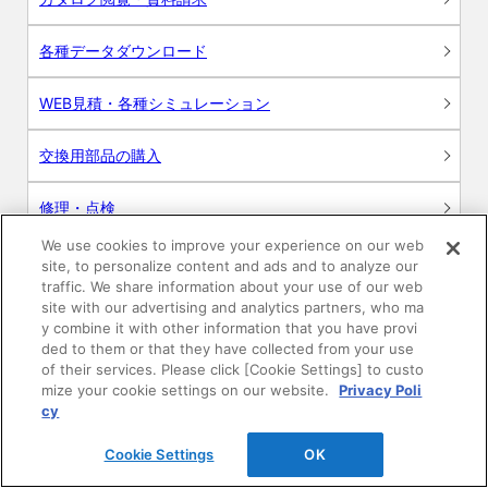
各種データダウンロード
WEB見積・各種シミュレーション
交換用部品の購入
修理・点検
We use cookies to improve your experience on our web
お問い合わせ
site, to personalize content and ads and to analyze our
traffic. We share information about your use of our web
ログイン
site with our advertising and analytics partners, who ma
y combine it with other information that you have provi
ded to them or that they have collected from your use
建築・設計関係者様向けサイト
of their services. Please click [Cookie Settings] to custo
mize your cookie settings on our website.
Privacy Poli
ユーザー登録サービス
cy
Cookie Settings
OK
WEB見積システム