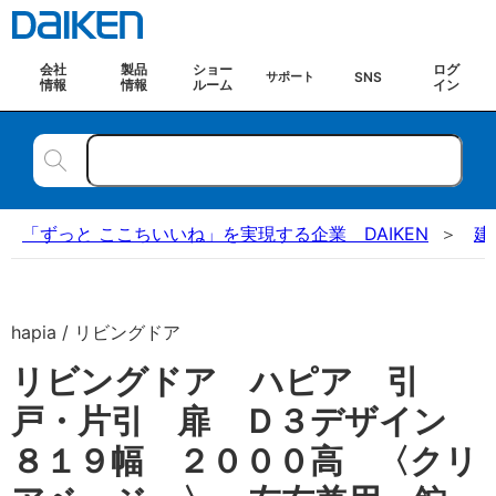
会社
製品
ショー
ログ
SNS
サポート
情報
情報
ルーム
イン
「ずっと ここちいいね」を実現する企業 DAIKEN
建
hapia / リビングドア
リビングドア ハピア 引
戸・片引 扉 Ｄ３デザイン
８１９幅 ２０００高 〈クリ