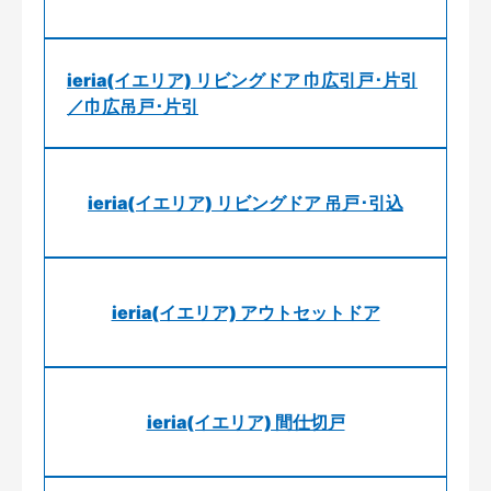
ieria(イエリア) リビングドア 巾広引戸･片引
／巾広吊戸･片引
ieria(イエリア) リビングドア 吊戸･引込
ieria(イエリア) アウトセットドア
ieria(イエリア) 間仕切戸