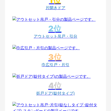
片開きドア
アウトセット吊戸・引分
巾広引戸・片引
折戸ドア(錠付タイプ)