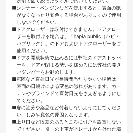
洗剤で固く絞ったタオルで拭いてください。
■シンナー・ベンジンなどを使用すると、表面の艶
がなくなったり変色する場合がありますので使用
しないでください。
■ドアクローザーは取付けできません。ドアクロー
ザーを取付ける場合は、「hapia public（ハピア
パブリック）」のドアおよびドアクローザーをご
使用ください。
■ドアを開放状態で止めるには弊社のドアストッパ
ーを、ドアが閉まる勢いを緩めるには弊社の開き
戸ダンパーをお勧めします。
■窓際など直射日光が長時間当たりやすい場所は、
表面の日焼けによる変色の恐れがあります。カー
テンやブラインドで直射日光をさえぎるようにし
てください。
■扉に油分や薬品など付着しないようにしてくださ
い。しみや変色の原因となります。
■上り口など段差のあるところに引戸を設置しない
でください。引戸の下車が下レールから外れた場