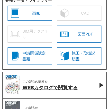
各種データ・ライブラリー
画像
CAD
BIM用テクスチ
図面PDF
ャー
申請関係認定
施工・取扱説
書類
明書
この製品の情報を
WEBカタログで
閲覧する
この製品の