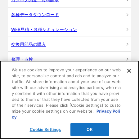
各種データダウンロード
WEB見積・各種シミュレーション
交換用部品の購入
修理・点検
We use cookies to improve your experience on our web
お問い合わせ
site, to personalize content and ads and to analyze our
traffic. We share information about your use of our web
ログイン
site with our advertising and analytics partners, who ma
y combine it with other information that you have provi
ded to them or that they have collected from your use
建築・設計関係者様向けサイト
of their services. Please click [Cookie Settings] to custo
mize your cookie settings on our website.
Privacy Poli
ユーザー登録サービス
cy
Cookie Settings
OK
WEB見積システム