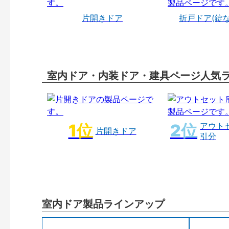
片開きドア
折戸ドア(錠
室内ドア・内装ドア・建具ページ人気
アウト
片開きドア
引分
室内ドア製品ラインアップ