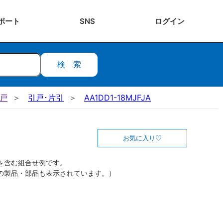
ポート
SNS
ログ
イン
検索
引戸
引戸･片引
AA1DD1-18MJFJA
お気に入り
を含む組合せ例です。
の製品・部品も表示されています。）