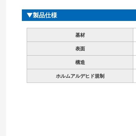
製品仕様
基材
表面
構造
ホルムアルデヒド規制