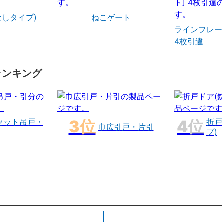
なしタイプ)
ねこゲート
ラインフレー
4枚引違
ランキング
セット吊戸・
折戸
巾広引戸・片引
プ)