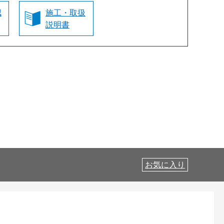
認
施工・取扱
説明書
お気に入り