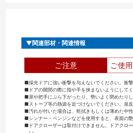
関連部材・関連情報
ご注意
ご使
■採光ドアに強い衝撃を与えないでください。衝
■ドアの開閉の際に指や手を挟まないようにして
■扉や把手にぶら下がったり、勢いよく閉めたり
■ストーブ等の熱源を近づけないでください。扉
■汚れが付いた場合は、乾拭きもしくは薄めた中
■シンナー・ベンジンなどを使用すると、表面の
■ドアクローザーは取付けできません。ドアクローザー
い。