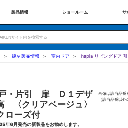
製品
情報
ショー
ルーム
サ
N
建材製品情報
室内ドア
hapia リビングドア 
戸・片引 扉 Ｄ１デザ
画像は該当品番
（該当品番以外
高 〈クリアベージュ〉
クローズ付
25年6月発売の新製品をお勧めします。