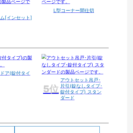
L型コーナー間仕切
ム[インセット]
ドア(錠付タイ
アウトセット吊戸･
片引(錠なしタイプ･
錠付タイプ) スタン
ダード