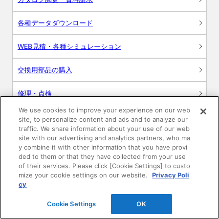
各種データダウンロード
WEB見積・各種シミュレーション
交換用部品の購入
修理・点検
We use cookies to improve your experience on our web
お問い合わせ
site, to personalize content and ads and to analyze our
traffic. We share information about your use of our web
ログイン
site with our advertising and analytics partners, who ma
y combine it with other information that you have provi
ded to them or that they have collected from your use
建築・設計関係者様向けサイト
of their services. Please click [Cookie Settings] to custo
mize your cookie settings on our website.
Privacy Poli
ユーザー登録サービス
cy
Cookie Settings
OK
WEB見積システム