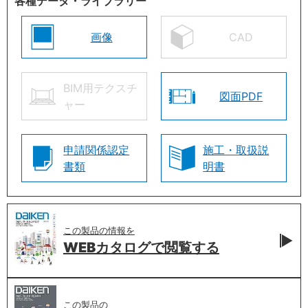
各種データ・ライブラリー
画像
CAD
BIM用テクスチ
図面PDF
ャー
申請関係認定
施工・取扱説
書類
明書
この製品の情報を
WEBカタログで
閲覧する
この製品の