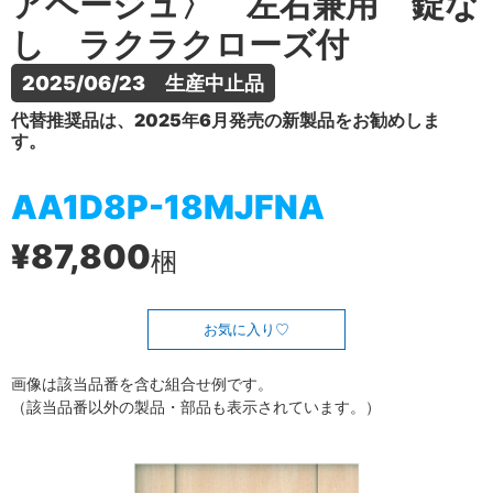
アベージュ〉 左右兼用 錠な
し ラクラクローズ付
2025/06/23　生産中止品
代替推奨品は、2025年6月発売の新製品をお勧めしま
す。
AA1D8P-18MJFNA
¥87,800
梱
お気に入り
画像は該当品番を含む組合せ例です。
（該当品番以外の製品・部品も表示されています。）