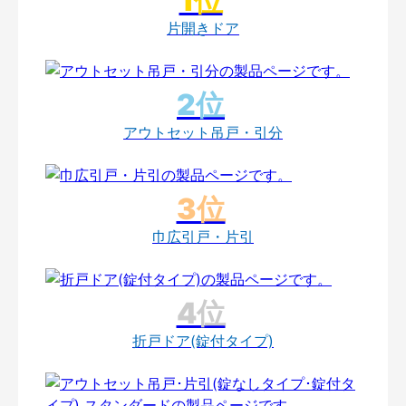
片開きドア
アウトセット吊戸・引分
巾広引戸・片引
折戸ドア(錠付タイプ)