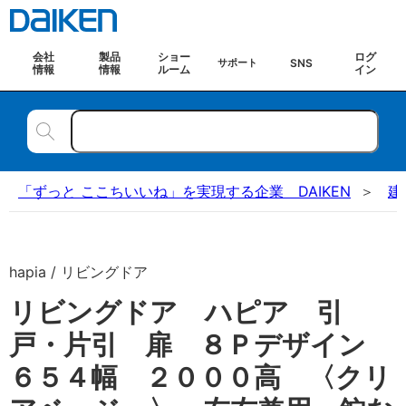
会社
製品
ショー
ログ
SNS
サポート
情報
情報
ルーム
イン
「ずっと ここちいいね」を実現する企業 DAIKEN
建
hapia / リビングドア
リビングドア ハピア 引
戸・片引 扉 ８Ｐデザイン
６５４幅 ２０００高 〈クリ