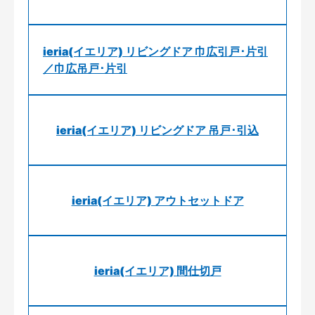
ieria(イエリア) リビングドア 巾広引戸･片引
／巾広吊戸･片引
ieria(イエリア) リビングドア 吊戸･引込
ieria(イエリア) アウトセットドア
ieria(イエリア) 間仕切戸