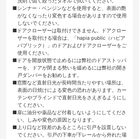
洗剤で固く絞ったタオルで拭いてください。
■シンナー・ベンジンなどを使用すると、表面の艶
がなくなったり変色する場合がありますので使用
しないでください。
■ドアクローザーは取付けできません。ドアクロー
ザーを取付ける場合は、「hapia public（ハピア
パブリック）」のドアおよびドアクローザーをご
使用ください。
■ドアを開放状態で止めるには弊社のドアストッパ
ーを、ドアが閉まる勢いを緩めるには弊社の開き
戸ダンパーをお勧めします。
■窓際など直射日光が長時間当たりやすい場所は、
表面の日焼けによる変色の恐れがあります。カー
テンやブラインドで直射日光をさえぎるようにし
てください。
■扉に油分や薬品など付着しないようにしてくださ
い。しみや変色の原因となります。
■上り口など段差のあるところに引戸を設置しない
でください。引戸の下車が下レールから外れた場