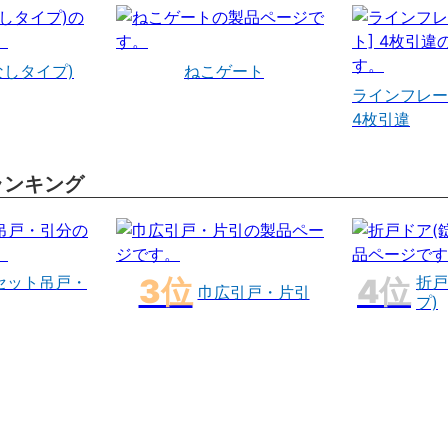
なしタイプ)
ねこゲート
ラインフレー
4枚引違
ランキング
セット吊戸・
折戸
巾広引戸・片引
プ)