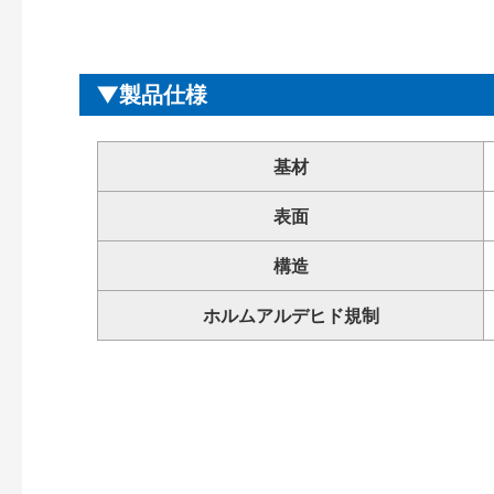
製品仕様
基材
表面
構造
ホルムアルデヒド規制