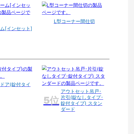
L型コーナー間仕切
ム[インセット]
ドア(錠付タイ
アウトセット吊戸･
片引(錠なしタイプ･
錠付タイプ) スタン
ダード