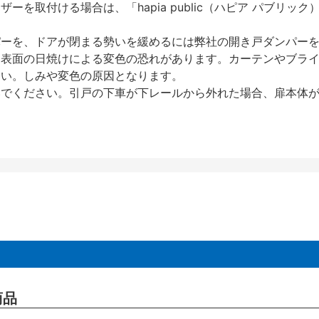
を取付ける場合は、「hapia public（ハピア パブリ
パーを、ドアが閉まる勢いを緩めるには弊社の開き戸ダンパー
、表面の日焼けによる変色の恐れがあります。カーテンやブラ
さい。しみや変色の原因となります。
いでください。引戸の下車が下レールから外れた場合、扉本体
商品