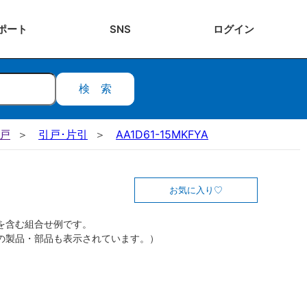
ポート
SNS
ログ
イン
検索
引戸
引戸･片引
AA1D61-15MKFYA
お気に入り
を含む組合せ例です。
の製品・部品も表示されています。）