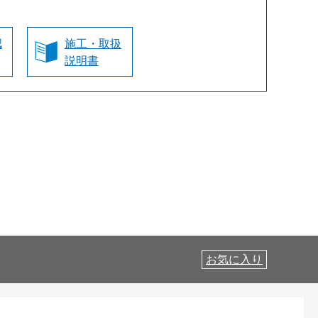
認
施工・取扱
説明書
お気に入り