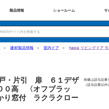
製品
情報
ショー
ルーム
サ
N
建材製品情報
室内ドア
hapia リビングドア 
戸・片引 扉 ６１デザ
画像は該当品番
（該当品番以外
００高 〈オフブラッ
かり窓付 ラクラクロー