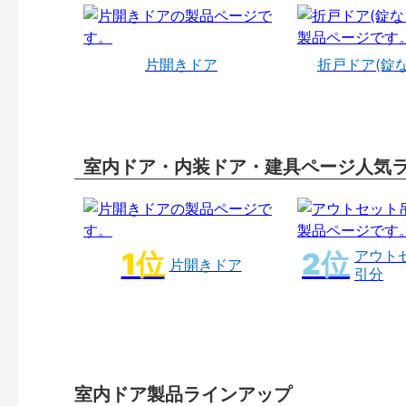
片開きドア
折戸ドア(錠
室内ドア・内装ドア・建具ページ人気
アウト
片開きドア
引分
室内ドア製品ラインアップ