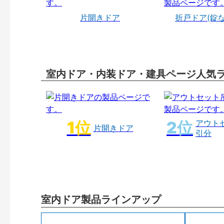
片開きドア
折戸ドア(錠
室内ドア・内装ドア・建具ページ人気
アウト
片開きドア
引分
室内ドア製品ラインアップ