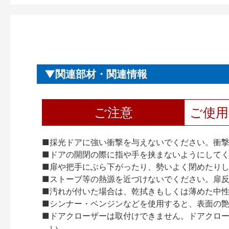
関連部材・関連情報
ご注意
ご使
■採光ドアに強い衝撃を与えないでください。衝
■ドアの開閉の際に指や手を挟まないようにして
■扉や把手にぶら下がったり、勢いよく閉めたり
■ストーブ等の熱源を近づけないでください。扉
■汚れが付いた場合は、乾拭きもしくは薄めた中
■シンナー・ベンジンなどを使用すると、表面の
■ドアクローザーは取付けできません。ドアクローザー
い。