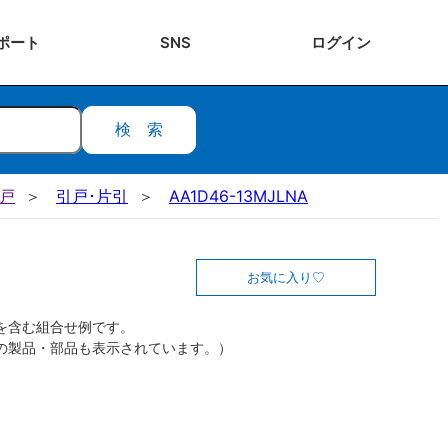
ポート
SNS
ログ
イン
検索
引戸
引戸･片引
AA1D46-13MJLNA
お気に入り
を含む組合せ例です。
の製品・部品も表示されています。）