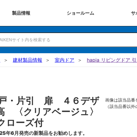
製品
情報
ショー
ルーム
サ
N
建材製品情報
室内ドア
hapia リビングドア 
戸・片引 扉 ４６デザ
画像は該当品番
（該当品番以外
高 〈クリアベージュ〉
クローズ付
25年6月発売の新製品をお勧めします。