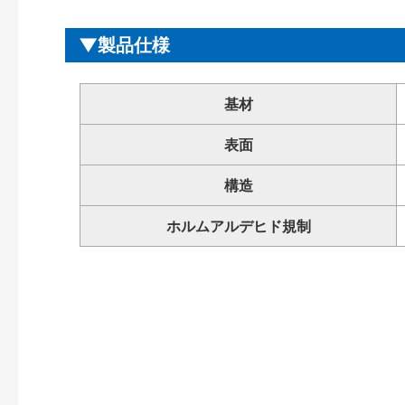
製品仕様
基材
表面
構造
ホルムアルデヒド規制