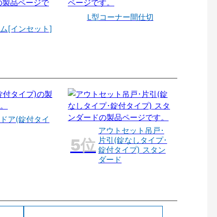
L型コーナー間仕切
ム[インセット]
ドア(錠付タイ
アウトセット吊戸･
片引(錠なしタイプ･
錠付タイプ) スタン
ダード