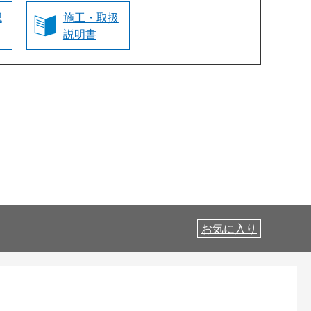
認
施工・取扱
説明書
お気に入り