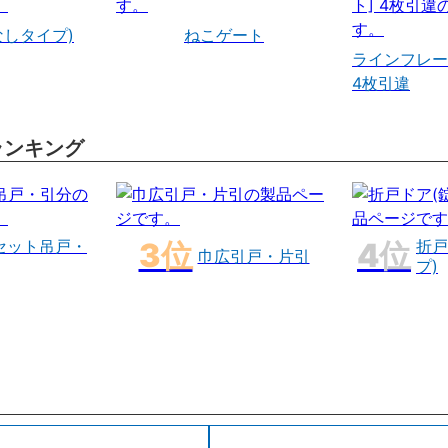
なしタイプ)
ねこゲート
ラインフレー
4枚引違
ランキング
セット吊戸・
折戸
巾広引戸・片引
プ)