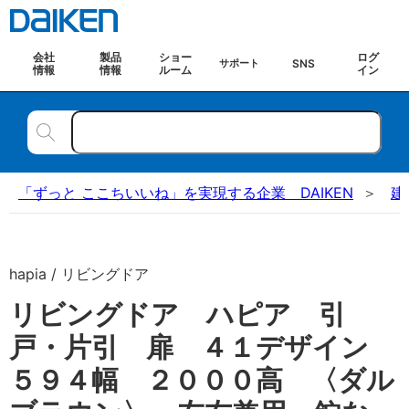
会社
製品
ショー
ログ
SNS
サポート
情報
情報
ルーム
イン
「ずっと ここちいいね」を実現する企業 DAIKEN
建
hapia / リビングドア
リビングドア ハピア 引
戸・片引 扉 ４１デザイン
５９４幅 ２０００高 〈ダル