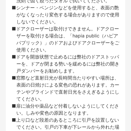
洗剤で固く絞ったタオルで拭いてください。
■シンナー・ベンジンなどを使用すると、表面の艶
がなくなったり変色する場合がありますので使用
しないでください。
■ドアクローザーは取付けできません。ドアクロー
ザーを取付ける場合は、「hapia public（ハピア
パブリック）」のドアおよびドアクローザーをご
使用ください。
■ドアを開放状態で止めるには弊社のドアストッパ
ーを、ドアが閉まる勢いを緩めるには弊社の開き
戸ダンパーをお勧めします。
■窓際など直射日光が長時間当たりやすい場所は、
表面の日焼けによる変色の恐れがあります。カー
テンやブラインドで直射日光をさえぎるようにし
てください。
■扉に油分や薬品など付着しないようにしてくださ
い。しみや変色の原因となります。
■上り口など段差のあるところに引戸を設置しない
でください。引戸の下車が下レールから外れた場