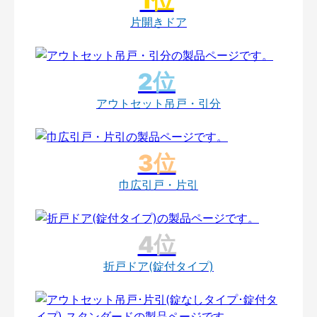
片開きドア
アウトセット吊戸・引分
巾広引戸・片引
折戸ドア(錠付タイプ)