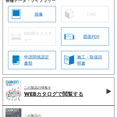
各種データ・ライブラリー
画像
CAD
BIM用テクスチ
図面PDF
ャー
申請関係認定
施工・取扱説
書類
明書
この製品の情報を
WEBカタログで
閲覧する
この製品の