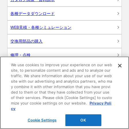
各種データダウンロード
WEB見積・各種シミュレーション
交換用部品の購入
修理・点検
We use cookies to improve your experience on our web
お問い合わせ
site, to personalize content and ads and to analyze our
traffic. We share information about your use of our web
ログイン
site with our advertising and analytics partners, who ma
y combine it with other information that you have provi
ded to them or that they have collected from your use
建築・設計関係者様向けサイト
of their services. Please click [Cookie Settings] to custo
mize your cookie settings on our website.
Privacy Poli
ユーザー登録サービス
cy
Cookie Settings
OK
WEB見積システム