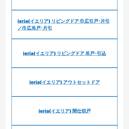
ieria(イエリア) リビングドア 巾広引戸･片引
／巾広吊戸･片引
ieria(イエリア) リビングドア 吊戸･引込
ieria(イエリア) アウトセットドア
ieria(イエリア) 間仕切戸